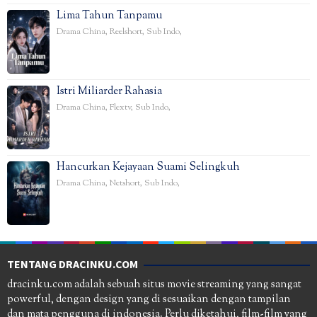
Lima Tahun Tanpamu
Drama China
,
Reelshort
,
Sub Indo
,
Istri Miliarder Rahasia
Drama China
,
Flextv
,
Sub Indo
,
Hancurkan Kejayaan Suami Selingkuh
Drama China
,
Netshort
,
Sub Indo
,
TENTANG DRACINKU.COM
dracinku.com adalah sebuah situs movie streaming yang sangat
powerful, dengan design yang di sesuaikan dengan tampilan
dan mata pengguna di indonesia. Perlu diketahui, film-film yang