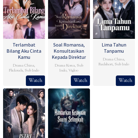
Terlambat
Soal Romansa,
Lima Tahun
Bilang Aku Cinta
Konsultasikan
Tanpamu
Kamu
Kepada Direktur
Drama China
,
Reelshort
,
Sub Indo
Drama China
,
Drama Korea
,
Sub
Flickreels
,
Sub Indo
Indo
,
Vigloo
Watch
Watch
Watch