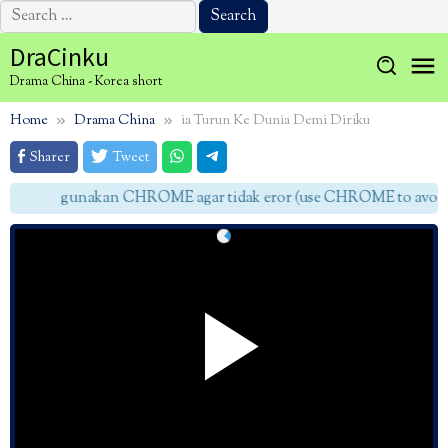
Search
for:
Skip
DraCinku
to
Drama China - Korea short
content
Home
Drama China
ia Turun Ke Dunia Demi Diriku
Sharer
Tweet
gunakan CHROME agar tidak eror (use CHROME to avoid e