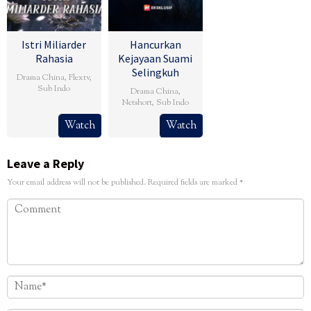
Istri Miliarder
Hancurkan
Rahasia
Kejayaan Suami
Selingkuh
Drama China
,
Flextv
,
Sub Indo
Drama China
,
Netshort
,
Sub Indo
Watch
Watch
Leave a Reply
Your email address will not be published.
Required fields are marked
*