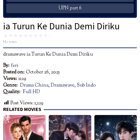
UPN part 6
ia Turun Ke Dunia Demi Diriku
No votes
dramawave ia Turun Ke Dunia Demi Diriku
By:
feri
Posted on:
October 26, 2025
Views:
1129
Genre:
Drama China
,
Dramawave
,
Sub Indo
Quality:
Full HD
Post Views:
1,129
RELATED MOVIES