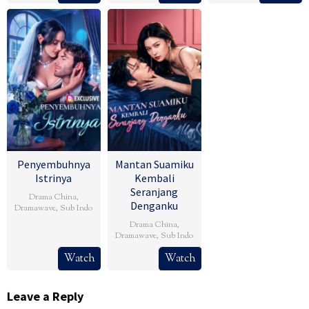
Penyembuhnya
Mantan Suamiku
Istrinya
Kembali
Seranjang
Drama China
,
Denganku
Dramawave
,
Sub Indo
Drama China
,
Dramawave
,
Sub Indo
Watch
Watch
Leave a Reply