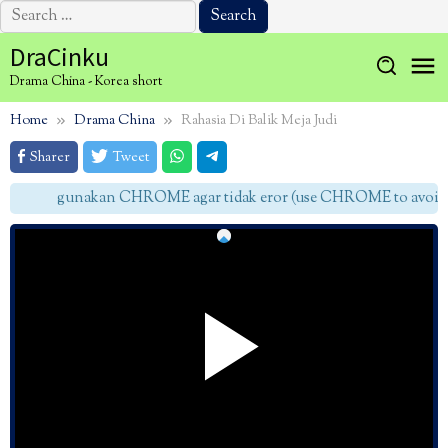
Search
for:
Skip
DraCinku
to
Drama China - Korea short
content
Home
Drama China
Rahasia Di Balik Meja Judi
Sharer
Tweet
gunakan CHROME agar tidak eror (use CHROME to avoid e