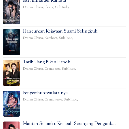
Istri Miliarder Rahasia
Drama China
,
Flextv
,
Sub Indo
,
Hancurkan Kejayaan Suami Selingkuh
Drama China
,
Netshort
,
Sub Indo
,
Tarik Uang Bikin Heboh
Drama China
,
Dramabox
,
Sub Indo
,
Penyembuhnya Istrinya
Drama China
,
Dramawave
,
Sub Indo
,
Mantan Suamiku Kembali Seranjang Dengank…