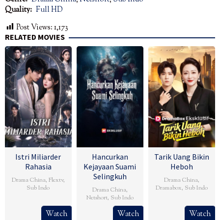
Quality:
Full HD
Post Views:
1,173
RELATED MOVIES
Istri Miliarder
Hancurkan
Tarik Uang Bikin
Rahasia
Kejayaan Suami
Heboh
Selingkuh
Drama China
,
Flextv
,
Drama China
,
Sub Indo
Dramabox
,
Sub Indo
Drama China
,
Netshort
,
Sub Indo
Watch
Watch
Watch