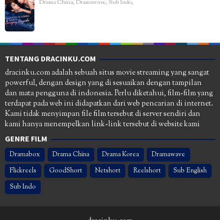
Drama China
,
Dramawave
,
Sub Indo
,
TENTANG DRACINKU.COM
dracinku.com adalah sebuah situs movie streaming yang sangat
powerful, dengan design yang di sesuaikan dengan tampilan
dan mata pengguna di indonesia. Perlu diketahui, film-film yang
terdapat pada web ini didapatkan dari web pencarian di internet.
Kami tidak menyimpan file film tersebut di server sendiri dan
kami hanya menempelkan link-link tersebut di website kami
GENRE FILM
Dramabox
Drama China
Drama Korea
Dramawave
Flickreels
GoodShort
Netshort
Reelshort
Sub English
Sub Indo