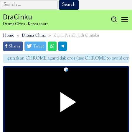
Search
for:
Skip
DraCinku
to
Drama China - Korea short
content
Home
Drama China
Kamu Pernah Jadi Cintaku
Sharer
Tweet
gunakan CHROME agar tidak eror (use CHROME to avoid errors