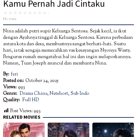
Kamu Pernah Jadi Cintaku
No votes
Nina adalah putri supir Keluarga Sentosa. Sejak kecil, ia ikut
dengan Ayahnya tinggal di Keluarga Sentosa. Karena perbedaan
antara kota dan desa, membuatnya sangat berhati-hati. Suatu
hari, ia tak sengaja memecahkan vas kesayangan Nyonya Westy.
Pengurus rumah mengetahui hal ini dan ingin melaporkannya.
Namun, Tuan Joseph muncul dan membantu Nina.
By:
feri
Posted on:
October 24, 2025
Views:
993
Genre:
Drama China
,
Netshort
,
Sub Indo
Quality:
Full HD
Post Views:
993
RELATED MOVIES