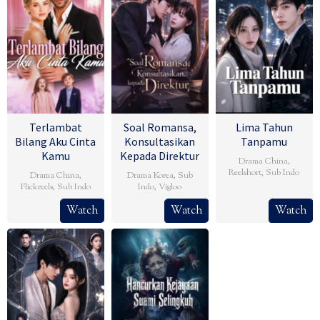
Terlambat
Soal Romansa,
Lima Tahun
Bilang Aku Cinta
Konsultasikan
Tanpamu
Kamu
Kepada Direktur
Drama China
,
Reelshort
,
Sub Indo
Drama China
,
Drama Korea
,
Sub
Flickreels
,
Sub Indo
Indo
,
Vigloo
Watch
Watch
Watch