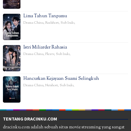
Lima Tahun Tanpamu
Drama China
,
Reelshort
,
Sub Indo
,
Istri Miliarder Rahasia
Drama China
,
Flextv
,
Sub Indo
,
Hancurkan Kejayaan Suami Selingkuh
Drama China
,
Netshort
,
Sub Indo
,
TENTANG DRACINKU.COM
dracinku.com adalah sebuah situs movie streaming yang sangat