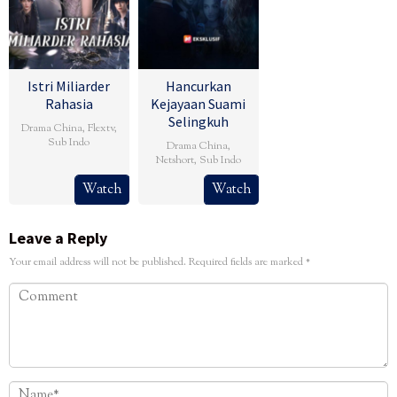
Istri Miliarder
Hancurkan
Rahasia
Kejayaan Suami
Selingkuh
Drama China
,
Flextv
,
Sub Indo
Drama China
,
Netshort
,
Sub Indo
Watch
Watch
Leave a Reply
Your email address will not be published.
Required fields are marked
*