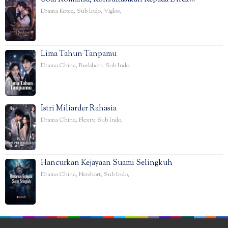
Drama Korea
,
Sub Indo
,
Vigloo
,
Lima Tahun Tanpamu
Drama China
,
Reelshort
,
Sub Indo
,
Istri Miliarder Rahasia
Drama China
,
Flextv
,
Sub Indo
,
Hancurkan Kejayaan Suami Selingkuh
Drama China
,
Netshort
,
Sub Indo
,