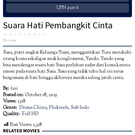
UPN part 6
Suara Hati Pembangkit Cinta
No votes
Sasa, putri angkat Keluarga Yumi, menggantikan Yuni menikahi
orang koma sekaligus anak konglomerat, Yando. Yando yang
bisa mendengar suara hati Sasa perlahan sadar dari koma karena
emosi pada suara hati Sasa. Sasa yang tidak tahu hal ini terus
bergumam di hati hingga akhirnya mereka saling jatuh cinta.
By:
feri
Posted on:
October 18, 2025
Views:
1318
Genre:
Drama China
,
Flickreels
,
Sub Indo
Quality:
Full HD
Post Views:
1,318
RELATED MOVIES