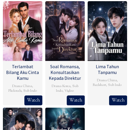
Terlambat
Soal Romansa,
Lima Tahun
Bilang Aku Cinta
Konsultasikan
Tanpamu
Kamu
Kepada Direktur
Drama China
,
Reelshort
,
Sub Indo
Drama China
,
Drama Korea
,
Sub
Flickreels
,
Sub Indo
Indo
,
Vigloo
Watch
Watch
Watch