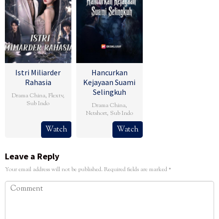
Istri Miliarder
Hancurkan
Rahasia
Kejayaan Suami
Selingkuh
Drama China
,
Flextv
,
Sub Indo
Drama China
,
Netshort
,
Sub Indo
Watch
Watch
Leave a Reply
Your email address will not be published.
Required fields are marked
*