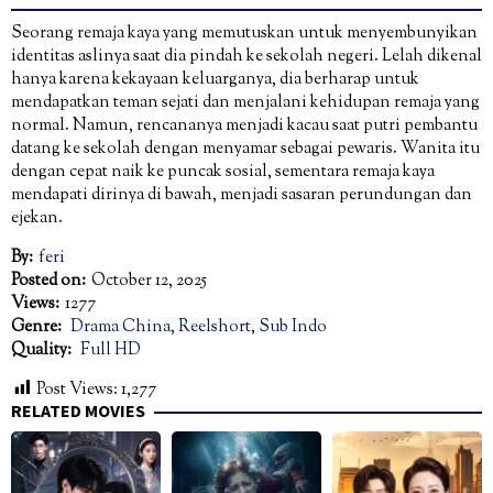
Seorang remaja kaya yang memutuskan untuk menyembunyikan
identitas aslinya saat dia pindah ke sekolah negeri. Lelah dikenal
hanya karena kekayaan keluarganya, dia berharap untuk
mendapatkan teman sejati dan menjalani kehidupan remaja yang
normal. Namun, rencananya menjadi kacau saat putri pembantu
datang ke sekolah dengan menyamar sebagai pewaris. Wanita itu
dengan cepat naik ke puncak sosial, sementara remaja kaya
mendapati dirinya di bawah, menjadi sasaran perundungan dan
ejekan.
By:
feri
Posted on:
October 12, 2025
Views:
1277
Genre:
Drama China
,
Reelshort
,
Sub Indo
Quality:
Full HD
Post Views:
1,277
RELATED MOVIES