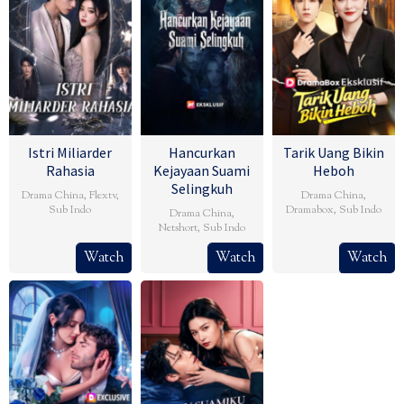
Istri Miliarder
Hancurkan
Tarik Uang Bikin
Rahasia
Kejayaan Suami
Heboh
Selingkuh
Drama China
,
Flextv
,
Drama China
,
Sub Indo
Dramabox
,
Sub Indo
Drama China
,
Netshort
,
Sub Indo
Watch
Watch
Watch