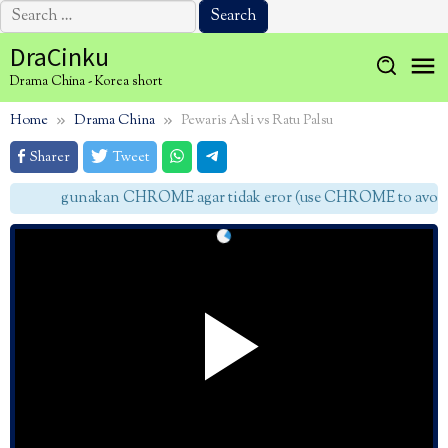
Search
for:
Skip
DraCinku
to
Drama China - Korea short
content
Home
Drama China
Pewaris Asli vs Ratu Palsu
Sharer
Tweet
gunakan CHROME agar tidak eror (use CHROME to avoid e