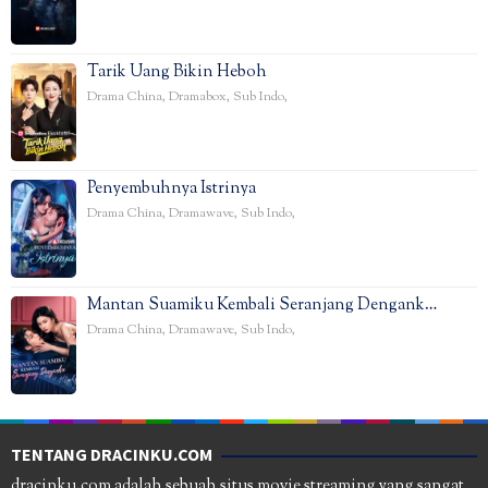
Tarik Uang Bikin Heboh
Drama China
,
Dramabox
,
Sub Indo
,
Penyembuhnya Istrinya
Drama China
,
Dramawave
,
Sub Indo
,
Mantan Suamiku Kembali Seranjang Dengank…
Drama China
,
Dramawave
,
Sub Indo
,
TENTANG DRACINKU.COM
dracinku.com adalah sebuah situs movie streaming yang sangat