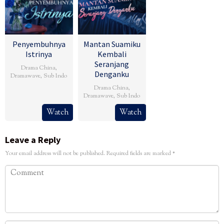
Penyembuhnya
Mantan Suamiku
Istrinya
Kembali
Seranjang
Drama China
,
Denganku
Dramawave
,
Sub Indo
Drama China
,
Dramawave
,
Sub Indo
Watch
Watch
Leave a Reply
Your email address will not be published.
Required fields are marked
*