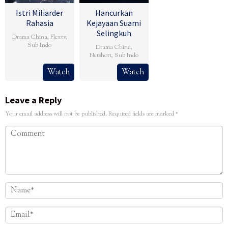
Istri Miliarder
Hancurkan
Rahasia
Kejayaan Suami
Selingkuh
Drama China
,
Flextv
,
Sub Indo
Drama China
,
Netshort
,
Sub Indo
Watch
Watch
Leave a Reply
Your email address will not be published.
Required fields are marked
*