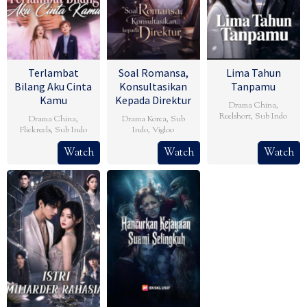
Terlambat
Soal Romansa,
Lima Tahun
Bilang Aku Cinta
Konsultasikan
Tanpamu
Kamu
Kepada Direktur
Drama China
,
Reelshort
,
Sub Indo
Drama China
,
Drama Korea
,
Sub
Flickreels
,
Sub Indo
Indo
,
Vigloo
Watch
Watch
Watch