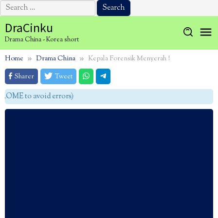
Search
for:
Skip
DraCinku
to
Drama China - Korea short
content
Home
Drama China
Kepala Forensik Menyerah !
Sharer
Tweet
OME to avoid errors)