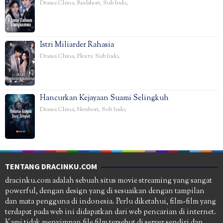
Drama China
,
Reelshort
,
Sub Indo
,
Istri Miliarder Rahasia
Drama China
,
Flextv
,
Sub Indo
,
Hancurkan Kejayaan Suami Selingkuh
Drama China
,
Netshort
,
Sub Indo
,
TENTANG DRACINKU.COM
dracinku.com adalah sebuah situs movie streaming yang sangat
powerful, dengan design yang di sesuaikan dengan tampilan
dan mata pengguna di indonesia. Perlu diketahui, film-film yang
terdapat pada web ini didapatkan dari web pencarian di internet.
Kami tidak menyimpan file film tersebut di server sendiri dan