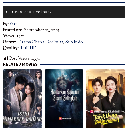
CEO Manjaku Reelbuzz
By:
feri
Posted on:
September 23, 2025
Views:
1371
Genre:
Drama China
,
Reelbuzz
,
Sub Indo
Quality:
Full HD
Post Views:
1,371
RELATED MOVIES