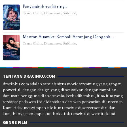
Penyembuhnya Istrinya
Drama China
,
Dramawave
,
Sub Indo
,
Mantan Suamiku Kembali Seranjang Dengank…
Drama China
,
Dramawave
,
Sub Indo
,
TENTANG DRACINKU.COM
dracinku.com adalah sebuah situs movie streaming yang sangat
powerful, dengan design yang di sesuaikan dengan tampilan
dan mata pengguna di indonesia. Perlu diketahui, film-film yang
terdapat pada web ini didapatkan dari web pencarian di internet.
Kami tidak menyimpan file film tersebut di server sendiri dan
kami hanya menempelkan link-link tersebut di website kami
GENRE FILM