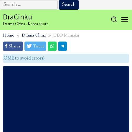
Search
for:
Skip
DraCinku
to
Drama China - Korea short
content
Home
Drama China
CEO Manjaku
Sharer
Tweet
OME to avoid errors)