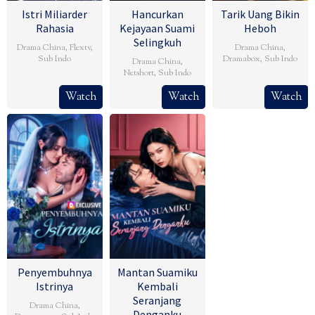
Istri Miliarder
Hancurkan
Tarik Uang Bikin
Rahasia
Kejayaan Suami
Heboh
Selingkuh
Drama China
,
Flextv
,
Drama China
,
Sub Indo
Dramabox
,
Sub Indo
Drama China
,
Netshort
,
Sub Indo
Watch
Watch
Watch
Penyembuhnya
Mantan Suamiku
Istrinya
Kembali
Seranjang
Drama China
,
Denganku