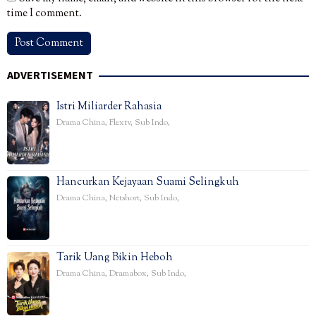
time I comment.
ADVERTISEMENT
Istri Miliarder Rahasia
Drama China
,
Flextv
,
Sub Indo
,
Hancurkan Kejayaan Suami Selingkuh
Drama China
,
Netshort
,
Sub Indo
,
Tarik Uang Bikin Heboh
Drama China
,
Dramabox
,
Sub Indo
,