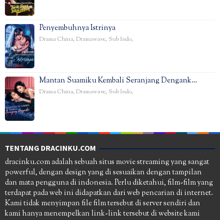
Penyembuhnya Istrinya
Drama China
,
Dramawave
,
Sub Indo
,
Mantan Suamiku Kembali Seranjang Dengank…
Drama China
,
Dramawave
,
Sub Indo
,
TENTANG DRACINKU.COM
dracinku.com adalah sebuah situs movie streaming yang sangat
powerful, dengan design yang di sesuaikan dengan tampilan
dan mata pengguna di indonesia. Perlu diketahui, film-film yang
terdapat pada web ini didapatkan dari web pencarian di internet.
Kami tidak menyimpan file film tersebut di server sendiri dan
kami hanya menempelkan link-link tersebut di website kami