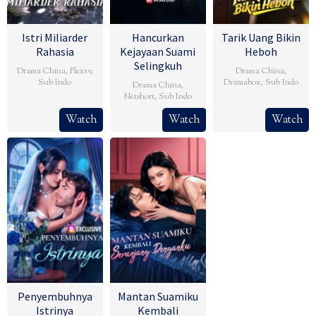
Istri Miliarder
Hancurkan
Tarik Uang Bikin
Rahasia
Kejayaan Suami
Heboh
Selingkuh
Drama China
,
Flextv
,
Drama China
,
Sub Indo
Dramabox
,
Sub Indo
Drama China
,
Netshort
,
Sub Indo
Watch
Watch
Watch
Penyembuhnya
Mantan Suamiku
Istrinya
Kembali