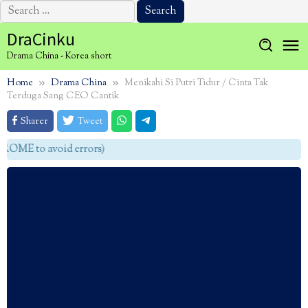
Search
for:
Skip
DraCinku
to
Drama China - Korea short
content
Home
Drama China
Menikahi Si Putri Tidur / Cinta Tak
Terduga Sang CEO Cantik
Sharer
Tweet
OME to avoid errors)