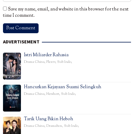
Save my name, email, and website in this browser for the next
time I comment.
ADVERTISEMENT
Istri Miliarder Rahasia
Drama China
,
Flextv
,
Sub Indo
,
Hancurkan Kejayaan Suami Selingkuh
Drama China
,
Netshort
,
Sub Indo
,
Tarik Uang Bikin Heboh
Drama China
,
Dramabox
,
Sub Indo
,