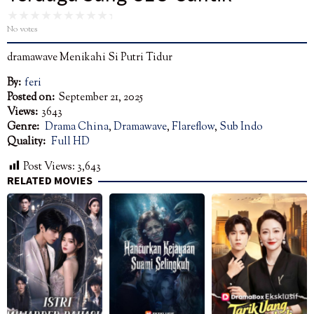
No votes
dramawave Menikahi Si Putri Tidur
By:
feri
Posted on:
September 21, 2025
Views:
3643
Genre:
Drama China
,
Dramawave
,
Flareflow
,
Sub Indo
Quality:
Full HD
Post Views:
3,643
RELATED MOVIES