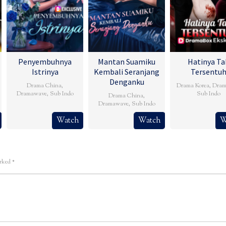
Penyembuhnya
Mantan Suamiku
Hatinya Ta
Istrinya
Kembali Seranjang
Tersentu
Denganku
Drama China
,
Drama Korea
,
Dram
Dramawave
,
Sub Indo
Sub Indo
Drama China
,
Dramawave
,
Sub Indo
Watch
Watch
W
arked
*