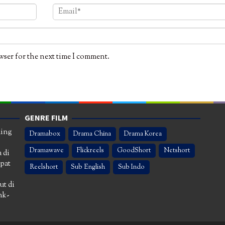
wser for the next time I comment.
GENRE FILM
ming
Dramabox
Drama China
Drama Korea
Dramawave
Flickreels
GoodShort
Netshort
 di
apat
Reelshort
Sub English
Sub Indo
ut di
nk-