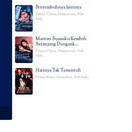
Penyembuhnya Istrinya
Drama China
,
Dramawave
,
Sub
Indo
,
Mantan Suamiku Kembali
Seranjang Dengank…
Drama China
,
Dramawave
,
Sub
Indo
,
Hatinya Tak Tersentuh
Drama Korea
,
Dramabox
,
Sub Indo
,