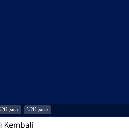
UPN part 1
UPN part 2
i Kembali