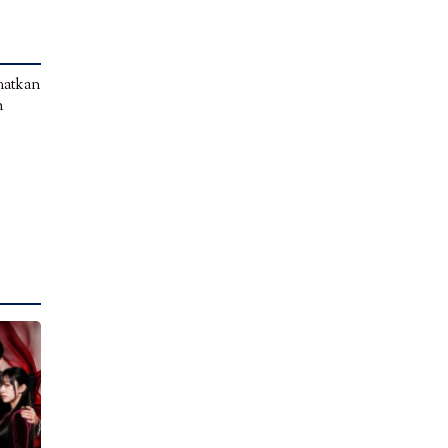
amatkan
n