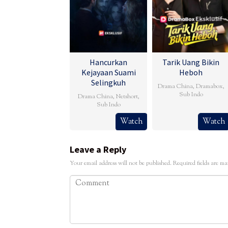
Hancurkan
Tarik Uang Bikin
Kejayaan Suami
Heboh
Selingkuh
Drama China
,
Dramabox
,
Sub Indo
Drama China
,
Netshort
,
Sub Indo
Watch
Watch
Leave a Reply
Your email address will not be published.
Required fields are m