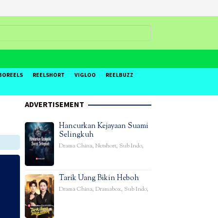
BOREELS
REELSHORT
VIGLOO
REELBUZZ
ADVERTISEMENT
Hancurkan Kejayaan Suami
Selingkuh
Drama China
,
Netshort
,
Sub Indo
,
Tarik Uang Bikin Heboh
Drama China
,
Dramabox
,
Sub Indo
,