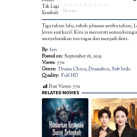
No votes
Tiga tahun lalu, rubah jelmaan seribu tahun, Le
Jevan saat kecil. Kini ia menuruti semua keing
menyelesaikan 100 tugas dan menjadi dewi.
By:
feri
Posted on:
September 16, 2025
Views:
770
Genre:
Drama China
,
Dramabox
,
Sub Indo
Quality:
Full HD
Post Views:
770
RELATED MOVIES