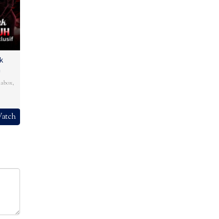
k
h
abox
,
atch