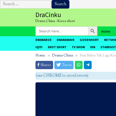
Search
for:
Skip
DraCinku
to
Drama China - Korea short
content
Search Button
Search
Home
for:
DRAMABOX
DRAMAWAVE
GOODSHORT
NETSH
IQIYI
SHOT SHORT
TV SHOW
IDN
STARDUST
Home
Drama China
Saat Bulan Tak Lagi Ke
Sharer
Tweet
agar tidak eror (use CHROME to avoid errors)