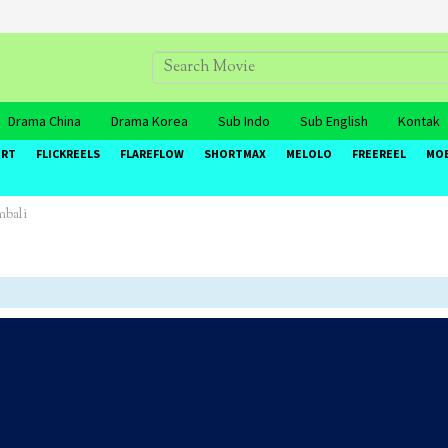
Drama China
Drama Korea
Sub Indo
Sub English
Kontak
ORT
FLICKREELS
FLAREFLOW
SHORTMAX
MELOLO
FREEREEL
MO
mbali