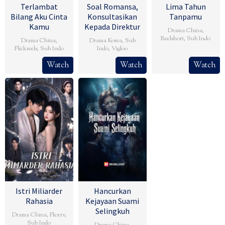
Terlambat
Soal Romansa,
Lima Tahun
Bilang Aku Cinta
Konsultasikan
Tanpamu
Kamu
Kepada Direktur
Drama China
,
Reelshort
,
Sub Indo
Drama China
,
Drama Korea
,
Sub
Flickreels
,
Sub Indo
Indo
,
Vigloo
Watch
Watch
Watch
Istri Miliarder
Hancurkan
Rahasia
Kejayaan Suami
Selingkuh
Drama China
,
Flextv
,
Sub Indo
Drama China
,