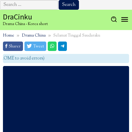
Search
for:
Skip
DraCinku
to
Drama China - Korea short
content
Home
Drama China
Selamat Tinggal Saudaraku
Sharer
Tweet
OME to avoid errors)