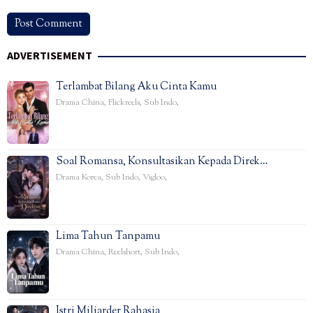
ADVERTISEMENT
Terlambat Bilang Aku Cinta Kamu
Drama China
,
Flickreels
,
Sub Indo
,
Soal Romansa, Konsultasikan Kepada Direk…
Drama Korea
,
Sub Indo
,
Vigloo
,
Lima Tahun Tanpamu
Drama China
,
Reelshort
,
Sub Indo
,
Istri Miliarder Rahasia