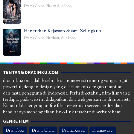
Drama China
,
Flextv
,
Sub Indo
,
Hancurkan Kejayaan Suami Selingkuh
Drama China
,
Netshort
,
Sub Indo
,
TENTANG DRACINKU.COM
dracinku.com adalah sebuah situs movie streaming yang sangat
powerful, dengan design yang di sesuaikan dengan tampilan
dan mata pengguna di indonesia. Perlu diketahui, film-film yang
terdapat pada web ini didapatkan dari web pencarian di internet.
Kami tidak menyimpan file film tersebut di server sendiri dan
kami hanya menempelkan link-link tersebut di website kami
GENRE FILM
Dramabox
Drama China
Drama Korea
Dramawave