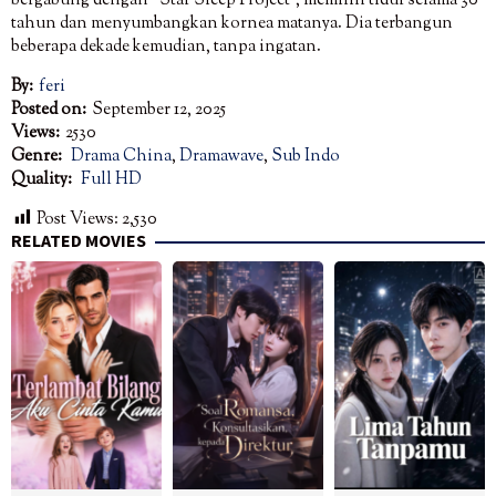
bergabung dengan “Star Sleep Project”, memilih tidur selama 30
tahun dan menyumbangkan kornea matanya. Dia terbangun
beberapa dekade kemudian, tanpa ingatan.
By:
feri
Posted on:
September 12, 2025
Views:
2530
Genre:
Drama China
,
Dramawave
,
Sub Indo
Quality:
Full HD
Post Views:
2,530
RELATED MOVIES