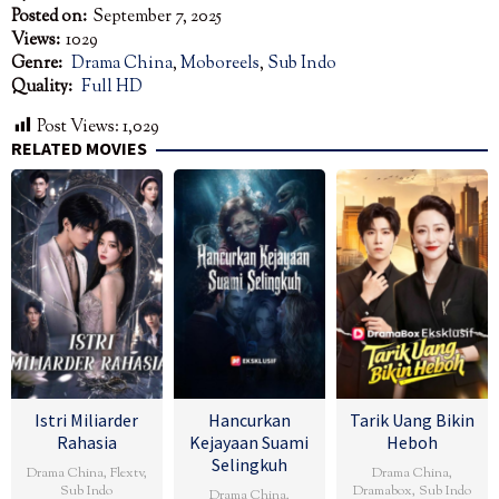
Posted on:
September 7, 2025
Views:
1029
Genre:
Drama China
,
Moboreels
,
Sub Indo
Quality:
Full HD
Post Views:
1,029
RELATED MOVIES
Istri Miliarder
Hancurkan
Tarik Uang Bikin
Rahasia
Kejayaan Suami
Heboh
Selingkuh
Drama China
,
Flextv
,
Drama China
,
Sub Indo
Dramabox
,
Sub Indo
Drama China
,