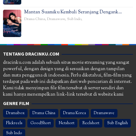
Mantan Suamiku Kembali Seranjang Dengank…
Drama China
,
Dramawave
,
Sub Indo
,
TENTANG DRACINKU.COM
dracinku.com adalah sebuah situs movie streaming yang sangat
powerful, dengan design yang di sesuaikan dengan tampilan
dan mata pengguna di indonesia. Perlu diketahui, film-film yang
terdapat pada web ini didapatkan dari web pencarian di internet.
Kami tidak menyimpan file film tersebut di server sendiri dan
kami hanya menempelkan link-link tersebut di website kami
GENRE FILM
Dramabox
Drama China
Drama Korea
Dramawave
Flickreels
GoodShort
Netshort
Reelshort
Sub English
Sub Indo