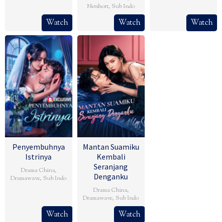
Netshort
,
Sub Indo
Watch
Watch
Watch
Penyembuhnya
Mantan Suamiku
Istrinya
Kembali
Seranjang
Drama China
,
Denganku
Dramawave
,
Sub Indo
Drama China
,
Dramawave
,
Sub Indo
Watch
Watch