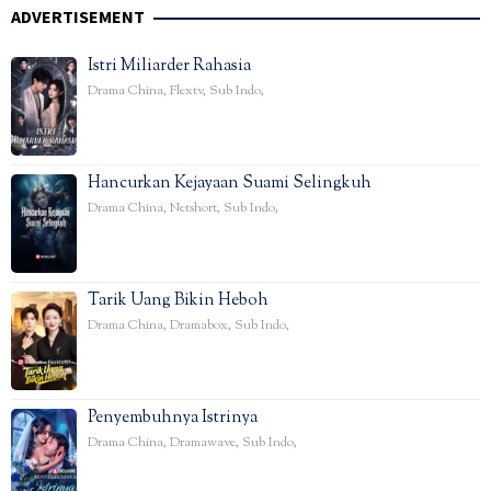
ADVERTISEMENT
Istri Miliarder Rahasia
Drama China
,
Flextv
,
Sub Indo
,
Hancurkan Kejayaan Suami Selingkuh
Drama China
,
Netshort
,
Sub Indo
,
Tarik Uang Bikin Heboh
Drama China
,
Dramabox
,
Sub Indo
,
Penyembuhnya Istrinya
Drama China
,
Dramawave
,
Sub Indo
,