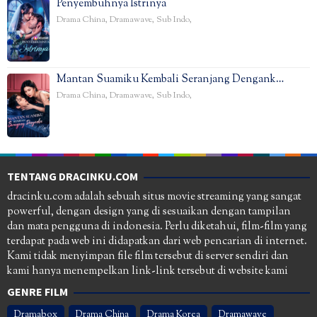
Penyembuhnya Istrinya
Drama China
,
Dramawave
,
Sub Indo
,
Mantan Suamiku Kembali Seranjang Dengank…
Drama China
,
Dramawave
,
Sub Indo
,
TENTANG DRACINKU.COM
dracinku.com adalah sebuah situs movie streaming yang sangat
powerful, dengan design yang di sesuaikan dengan tampilan
dan mata pengguna di indonesia. Perlu diketahui, film-film yang
terdapat pada web ini didapatkan dari web pencarian di internet.
Kami tidak menyimpan file film tersebut di server sendiri dan
kami hanya menempelkan link-link tersebut di website kami
GENRE FILM
Dramabox
Drama China
Drama Korea
Dramawave