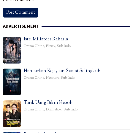
time I comment.
ADVERTISEMENT
Istri Miliarder Rahasia
Drama China
,
Flextv
,
Sub Indo
,
Hancurkan Kejayaan Suami Selingkuh
Drama China
,
Netshort
,
Sub Indo
,
Tarik Uang Bikin Heboh
Drama China
,
Dramabox
,
Sub Indo
,