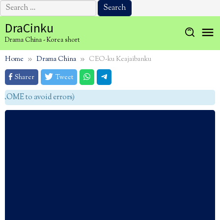
Search
for:
Skip
DraCinku
to
Drama China - Korea short
content
Home
Drama China
CEO-ku Keajaibanku
Sharer
Tweet
OME to avoid errors)