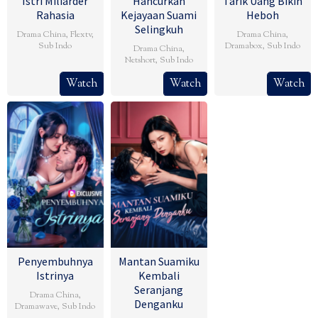
Istri Miliarder
Hancurkan
Tarik Uang Bikin
Rahasia
Kejayaan Suami
Heboh
Selingkuh
Drama China
,
Flextv
,
Drama China
,
Sub Indo
Dramabox
,
Sub Indo
Drama China
,
Netshort
,
Sub Indo
Watch
Watch
Watch
Penyembuhnya
Mantan Suamiku
Istrinya
Kembali
Seranjang
Drama China
,
Denganku
Dramawave
,
Sub Indo