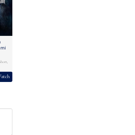
n
ami
short
,
atch