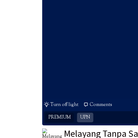
Turn off light
Comments
PREMIUM
UPN
Melayang Tanpa S