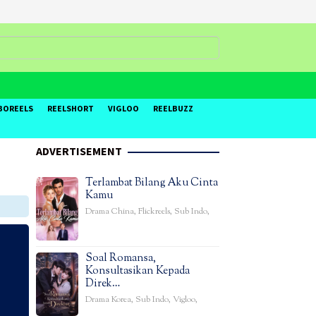
BOREELS
REELSHORT
VIGLOO
REELBUZZ
ADVERTISEMENT
Terlambat Bilang Aku Cinta
Kamu
Drama China
,
Flickreels
,
Sub Indo
,
Soal Romansa,
Konsultasikan Kepada
Direk…
Drama Korea
,
Sub Indo
,
Vigloo
,