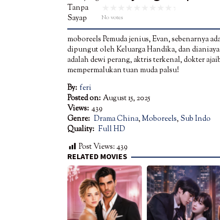
No votes
moboreels Pemuda jenius, Evan, sebenarnya adal
dipungut oleh Keluarga Handika, dan dianiay
adalah dewi perang, aktris terkenal, dokter a
mempermalukan tuan muda palsu!
By:
feri
Posted on:
August 15, 2025
Views:
439
Genre:
Drama China
,
Moboreels
,
Sub Indo
Quality:
Full HD
Post Views:
439
RELATED MOVIES