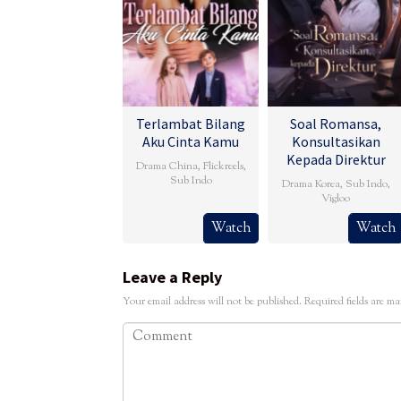
Terlambat Bilang
Soal Romansa,
Aku Cinta Kamu
Konsultasikan
Kepada Direktur
Drama China
,
Flickreels
,
Sub Indo
Drama Korea
,
Sub Indo
,
Vigloo
Watch
Watch
Leave a Reply
Your email address will not be published.
Required fields are m