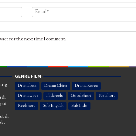
wser for the next time I comment.
GENRE FILM
ming
Dramabox
Drama China
Drama Korea
Dramawave
Flickreels
GoodShort
Netshort
 di
apat
Reelshort
Sub English
Sub Indo
ut di
nk-