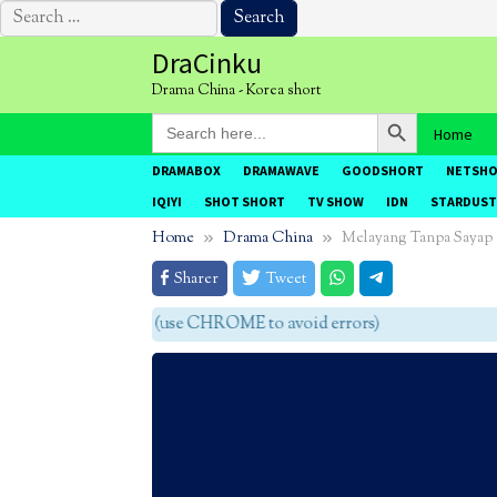
Search
for:
Skip
DraCinku
to
Drama China - Korea short
content
Search Button
Search
Home
for:
DRAMABOX
DRAMAWAVE
GOODSHORT
NETSH
IQIYI
SHOT SHORT
TV SHOW
IDN
STARDUST
Home
Drama China
Melayang Tanpa Sayap
Sharer
Tweet
agar tidak eror (use CHROME to avoid errors)