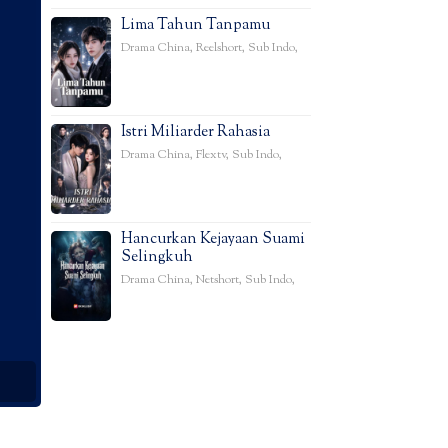
Lima Tahun Tanpamu
Drama China
,
Reelshort
,
Sub Indo
,
Istri Miliarder Rahasia
Drama China
,
Flextv
,
Sub Indo
,
Hancurkan Kejayaan Suami
Selingkuh
Drama China
,
Netshort
,
Sub Indo
,