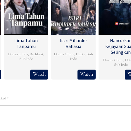
Lima Tahun
Istri Miliarder
Hancurka
Tanpamu
Rahasia
Kejayaan Su
Selingkuh
Drama China
,
Reelshort
,
Drama China
,
Flextv
,
Sub
Sub Indo
Indo
Drama China
,
Net
Sub Indo
Watch
Watch
W
arked
*