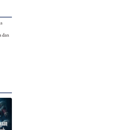
ia
a dan