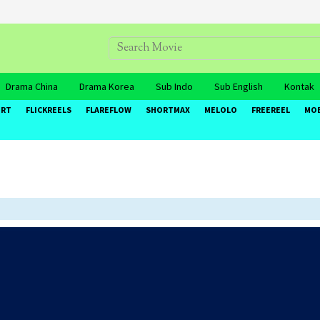
Drama China
Drama Korea
Sub Indo
Sub English
Kontak
ORT
FLICKREELS
FLAREFLOW
SHORTMAX
MELOLO
FREEREEL
MO