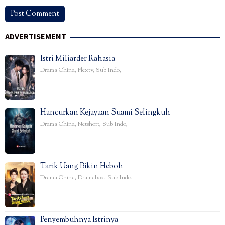
ADVERTISEMENT
Istri Miliarder Rahasia
Drama China
,
Flextv
,
Sub Indo
,
Hancurkan Kejayaan Suami Selingkuh
Drama China
,
Netshort
,
Sub Indo
,
Tarik Uang Bikin Heboh
Drama China
,
Dramabox
,
Sub Indo
,
Penyembuhnya Istrinya