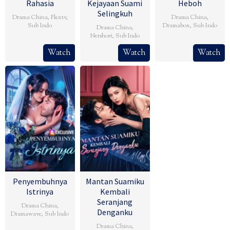
Rahasia
Kejayaan Suami
Heboh
Selingkuh
Drama China
,
Flextv
,
Drama China
,
Sub Indo
Dramabox
,
Sub Indo
Drama China
,
Netshort
,
Sub Indo
Watch
Watch
Watch
Penyembuhnya
Mantan Suamiku
Istrinya
Kembali
Seranjang
Drama China
,
Denganku
Dramawave
,
Sub Indo
Drama China
,