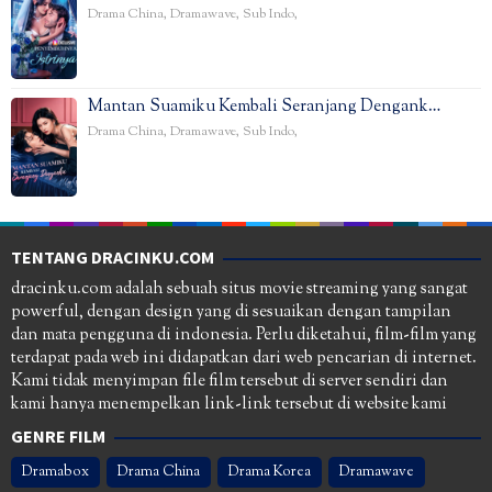
Drama China
,
Dramawave
,
Sub Indo
,
Mantan Suamiku Kembali Seranjang Dengank…
Drama China
,
Dramawave
,
Sub Indo
,
TENTANG DRACINKU.COM
dracinku.com adalah sebuah situs movie streaming yang sangat
powerful, dengan design yang di sesuaikan dengan tampilan
dan mata pengguna di indonesia. Perlu diketahui, film-film yang
terdapat pada web ini didapatkan dari web pencarian di internet.
Kami tidak menyimpan file film tersebut di server sendiri dan
kami hanya menempelkan link-link tersebut di website kami
GENRE FILM
Dramabox
Drama China
Drama Korea
Dramawave