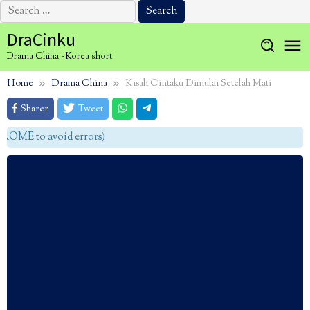
Search
for:
Skip
DraCinku
to
Drama China - Korea short
content
Home
Drama China
Kisah Cintaku Dimulai Setelah Mati
Sharer
Tweet
OME to avoid errors)