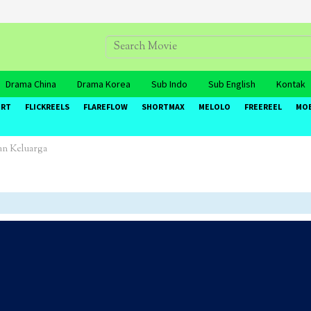
Drama China
Drama Korea
Sub Indo
Sub English
Kontak
ORT
FLICKREELS
FLAREFLOW
SHORTMAX
MELOLO
FREEREEL
MO
an Keluarga