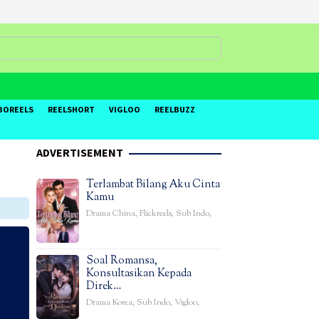
BOREELS
REELSHORT
VIGLOO
REELBUZZ
ADVERTISEMENT
Terlambat Bilang Aku Cinta
Kamu
Drama China
,
Flickreels
,
Sub Indo
,
Soal Romansa,
Konsultasikan Kepada
Direk…
Drama Korea
,
Sub Indo
,
Vigloo
,