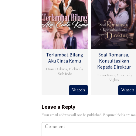
Terlambat Bilang
Soal Romansa,
Aku Cinta Kamu
Konsultasikan
Kepada Direktur
Drama China
,
Flickreels
,
Sub Indo
Drama Korea
,
Sub Indo
,
Vigloo
Watch
Watch
Leave a Reply
Your email address will not be published.
Required fields are m