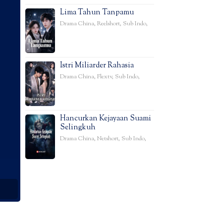
Lima Tahun Tanpamu
Drama China
,
Reelshort
,
Sub Indo
,
Istri Miliarder Rahasia
Drama China
,
Flextv
,
Sub Indo
,
Hancurkan Kejayaan Suami
Selingkuh
Drama China
,
Netshort
,
Sub Indo
,