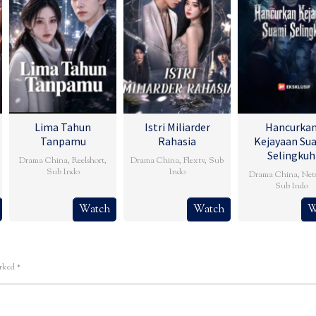
Lima Tahun
Istri Miliarder
Hancurka
Tanpamu
Rahasia
Kejayaan Su
Selingkuh
Drama China
,
Reelshort
,
Drama China
,
Flextv
,
Sub
Sub Indo
Indo
Drama China
,
Net
Sub Indo
Watch
Watch
W
arked
*