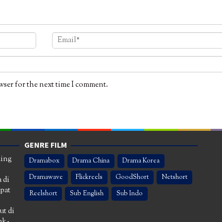
wser for the next time I comment.
GENRE FILM
ming
Dramabox
Drama China
Drama Korea
Dramawave
Flickreels
GoodShort
Netshort
 di
apat
Reelshort
Sub English
Sub Indo
ut di
nk-