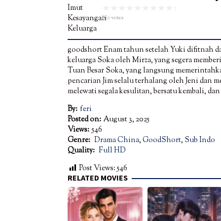
No votes
goodshort Enam tahun setelah Yuki difitnah da
keluarga Soka oleh Mirza, yang segera memberi
Tuan Besar Soka, yang langsung memerintahk
pencarian Jim selalu terhalang oleh Jeni dan 
melewati segala kesulitan, bersatu kembali, d
By:
feri
Posted on:
August 3, 2025
Views:
546
Genre:
Drama China
,
GoodShort
,
Sub Indo
Quality:
Full HD
Post Views:
546
RELATED MOVIES