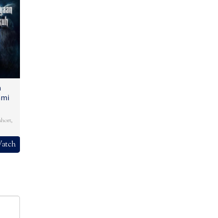
n
ami
short
,
atch