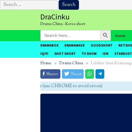
Search
for:
Skip
DraCinku
to
Drama China - Korea short
content
Search Button
Search
Home
for:
DRAMABOX
DRAMAWAVE
GOODSHORT
NETSH
IQIYI
SHOT SHORT
TV SHOW
IDN
STARDUST
Home
Drama China
Leluhur Imut Kesayang
Sharer
Tweet
 agar tidak eror (use CHROME to avoid errors)