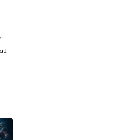
ama
asil