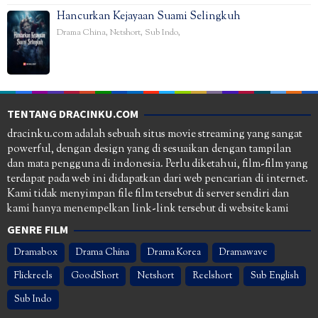
Hancurkan Kejayaan Suami Selingkuh
Drama China
,
Netshort
,
Sub Indo
,
TENTANG DRACINKU.COM
dracinku.com adalah sebuah situs movie streaming yang sangat
powerful, dengan design yang di sesuaikan dengan tampilan
dan mata pengguna di indonesia. Perlu diketahui, film-film yang
terdapat pada web ini didapatkan dari web pencarian di internet.
Kami tidak menyimpan file film tersebut di server sendiri dan
kami hanya menempelkan link-link tersebut di website kami
GENRE FILM
Dramabox
Drama China
Drama Korea
Dramawave
Flickreels
GoodShort
Netshort
Reelshort
Sub English
Sub Indo