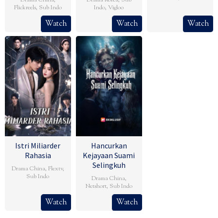
Flickreels
,
Sub Indo
Indo
,
Vigloo
Watch
Watch
Watch
Istri Miliarder
Hancurkan
Rahasia
Kejayaan Suami
Selingkuh
Drama China
,
Flextv
,
Sub Indo
Drama China
,
Netshort
,
Sub Indo
Watch
Watch