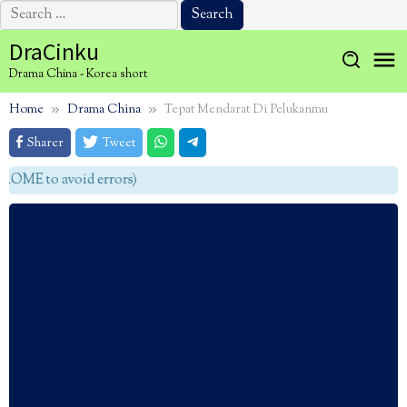
Search
for:
Skip
DraCinku
to
Drama China - Korea short
content
Home
Drama China
Tepat Mendarat Di Pelukanmu
Sharer
Tweet
OME to avoid errors)