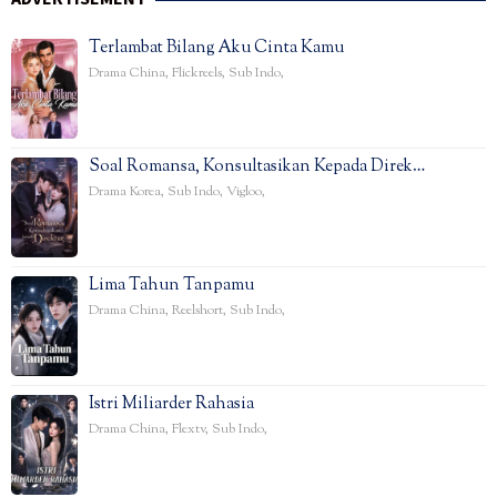
Terlambat Bilang Aku Cinta Kamu
Drama China
,
Flickreels
,
Sub Indo
,
Soal Romansa, Konsultasikan Kepada Direk…
Drama Korea
,
Sub Indo
,
Vigloo
,
Lima Tahun Tanpamu
Drama China
,
Reelshort
,
Sub Indo
,
Istri Miliarder Rahasia
Drama China
,
Flextv
,
Sub Indo
,