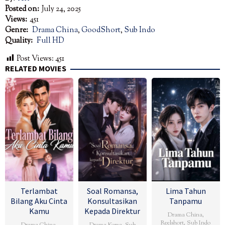
Posted on:
July 24, 2025
Views:
451
Genre:
Drama China
,
GoodShort
,
Sub Indo
Quality:
Full HD
Post Views:
451
RELATED MOVIES
Terlambat
Soal Romansa,
Lima Tahun
Bilang Aku Cinta
Konsultasikan
Tanpamu
Kamu
Kepada Direktur
Drama China
,
Reelshort
,
Sub Indo
Drama China
,
Drama Korea
,
Sub