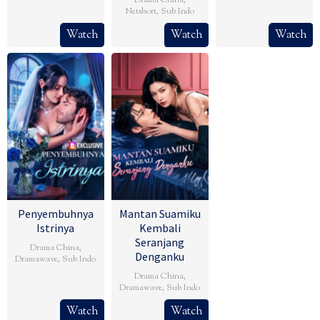
Netshort
,
Sub Indo
Watch
Watch
Watch
Penyembuhnya
Mantan Suamiku
Istrinya
Kembali
Seranjang
Drama China
,
Denganku
Dramawave
,
Sub Indo
Drama China
,
Dramawave
,
Sub Indo
Watch
Watch