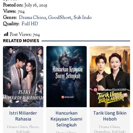
Posted on:
July 16, 2025
Views:
704
Genre:
Drama China
,
GoodShort
,
Sub Indo
Quality:
Full HD
Post Views:
704
RELATED MOVIES
Istri Miliarder
Hancurkan
Tarik Uang Bikin
Rahasia
Kejayaan Suami
Heboh
Selingkuh
Drama China
,
Flextv
,
Drama China
,
Sub Indo
Dramabox
,
Sub Indo
Drama China
,