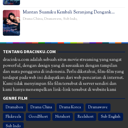
Mantan Suamiku Kembali Seranjang Dengank…
Drama China
,
Dramawave
,
Sub Indo
,
TENTANG DRACINKU.COM
dracinku.com adalah sebuah situs movie streaming yang sangat
powerful, dengan design yang di sesuaikan dengan tampilan
dan mata pengguna di indonesia. Perlu diketahui, film-film yang
terdapat pada web ini didapatkan dari web pencarian di internet.
Kami tidak menyimpan file film tersebut di server sendiri dan
kami hanya menempelkan link-link tersebut di website kami
GENRE FILM
Dramabox
Drama China
Drama Korea
Dramawave
Flickreels
GoodShort
Netshort
Reelshort
Sub English
Sub Indo