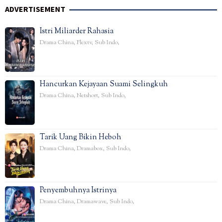
ADVERTISEMENT
Istri Miliarder Rahasia
Drama China
,
Flextv
,
Sub Indo
,
Hancurkan Kejayaan Suami Selingkuh
Drama China
,
Netshort
,
Sub Indo
,
Tarik Uang Bikin Heboh
Drama China
,
Dramabox
,
Sub Indo
,
Penyembuhnya Istrinya
Drama China
,
Dramawave
,
Sub Indo
,