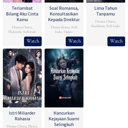
Terlambat
Soal Romansa,
Lima Tahun
Bilang Aku Cinta
Konsultasikan
Tanpamu
Kamu
Kepada Direktur
Drama China
,
Reelshort
,
Sub Indo
Drama China
,
Drama Korea
,
Sub
Flickreels
,
Sub Indo
Indo
,
Vigloo
Watch
Watch
Watch
Istri Miliarder
Hancurkan
Rahasia
Kejayaan Suami
Selingkuh
Drama China
,
Flextv
,