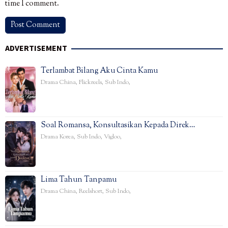
time I comment.
ADVERTISEMENT
Terlambat Bilang Aku Cinta Kamu
Drama China
,
Flickreels
,
Sub Indo
,
Soal Romansa, Konsultasikan Kepada Direk…
Drama Korea
,
Sub Indo
,
Vigloo
,
Lima Tahun Tanpamu
Drama China
,
Reelshort
,
Sub Indo
,