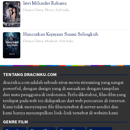
Istri Miliarder Rahasia
Drama China
,
Flextv
,
Sub Indo
,
Hancurkan Kejayaan Suami Selingkuh
Drama China
,
Netshort
,
Sub Indo
,
TENTANG DRACINKU.COM
dracinku.com adalah sebuah situs movie streaming yang sangat
powerful, dengan design yang di sesuaikan dengan tampilan
dan mata pengguna di indonesia. Perlu diketahui, film-film yang
terdapat pada web ini didapatkan dari web pencarian di internet.
Kami tidak menyimpan file film tersebut di server sendiri dan
kami hanya menempelkan link-link tersebut di website kami
GENRE FILM