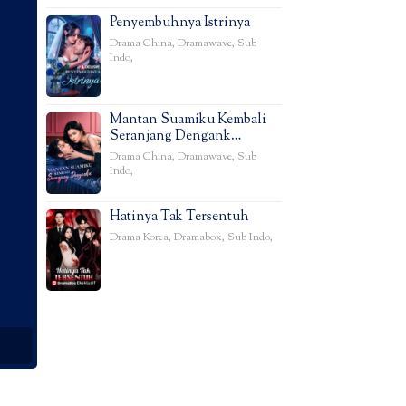
Penyembuhnya Istrinya
Drama China
,
Dramawave
,
Sub
Indo
,
Mantan Suamiku Kembali
Seranjang Dengank…
Drama China
,
Dramawave
,
Sub
Indo
,
Hatinya Tak Tersentuh
Drama Korea
,
Dramabox
,
Sub Indo
,