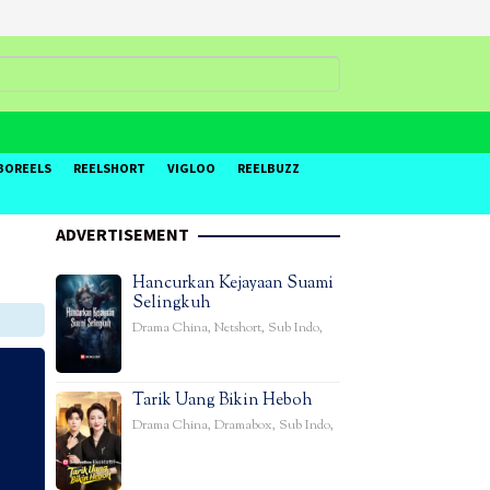
BOREELS
REELSHORT
VIGLOO
REELBUZZ
ADVERTISEMENT
Hancurkan Kejayaan Suami
Selingkuh
Drama China
,
Netshort
,
Sub Indo
,
Tarik Uang Bikin Heboh
Drama China
,
Dramabox
,
Sub Indo
,