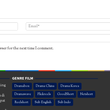
wser for the next time I comment.
GENRE FILM
ming
Dramabox
Drama China
Drama Korea
Dramawave
Flickreels
GoodShort
Netshort
 di
apat
Reelshort
Sub English
Sub Indo