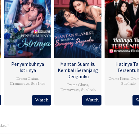
Penyembuhnya
Mantan Suamiku
Hatinya Ta
Istrinya
Kembali Seranjang
Tersentu
Denganku
Drama China
,
Drama Korea
,
Dram
Dramawave
,
Sub Indo
Sub Indo
Drama China
,
Dramawave
,
Sub Indo
Watch
Watch
W
arked
*