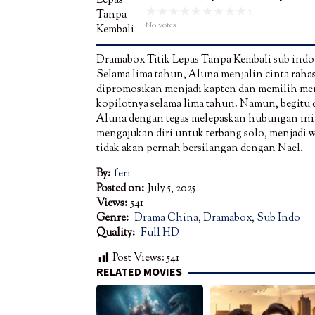
No votes
Dramabox Titik Lepas Tanpa Kembali sub indo
Selama lima tahun, Aluna menjalin cinta raha
dipromosikan menjadi kapten dan memilih me
kopilotnya selama lima tahun. Namun, begitu
Aluna dengan tegas melepaskan hubungan ini
mengajukan diri untuk terbang solo, menjadi w
tidak akan pernah bersilangan dengan Nael.
By:
feri
Posted on:
July 5, 2025
Views:
541
Genre:
Drama China
,
Dramabox
,
Sub Indo
Quality:
Full HD
Post Views:
541
RELATED MOVIES