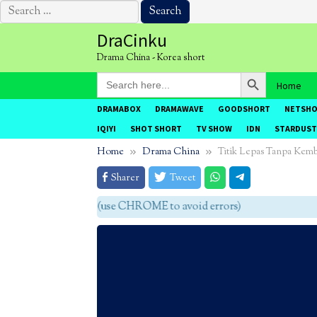
Search
for:
Skip
DraCinku
to
Drama China - Korea short
content
Search Button
Search
Home
for:
DRAMABOX
DRAMAWAVE
GOODSHORT
NETSH
IQIYI
SHOT SHORT
TV SHOW
IDN
STARDUST
Home
Drama China
Titik Lepas Tanpa Kemb
Sharer
Tweet
agar tidak eror (use CHROME to avoid errors)