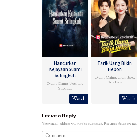
Hancurkan
Tarik Uang Bikin
Kejayaan Suami
Heboh
Selingkuh
Drama China
,
Dramabox
,
Sub Indo
Drama China
,
Netshort
,
Sub Indo
Watch
Watch
Leave a Reply
Your email address will not be published.
Required fields are m