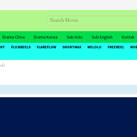
Drama China
Drama Korea
Sub Indo
Sub English
Kontak
ORT
FLICKREELS
FLAREFLOW
SHORTMAX
MELOLO
FREEREEL
MO
ali