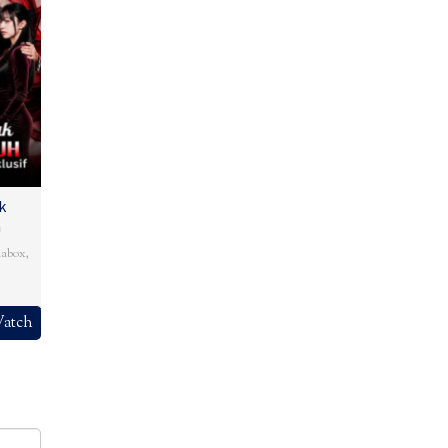
k
h
abox
,
atch