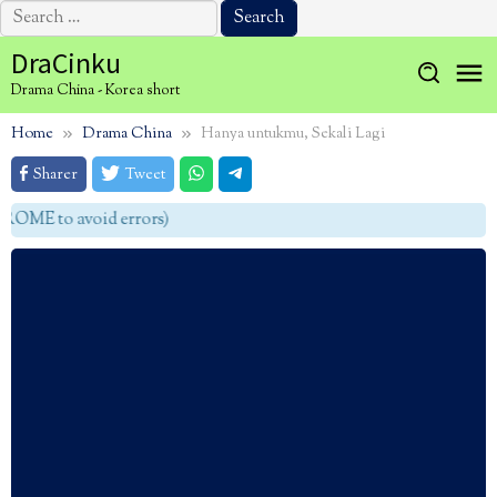
Search
for:
Skip
DraCinku
to
Drama China - Korea short
content
Home
Drama China
Hanya untukmu, Sekali Lagi
Sharer
Tweet
OME to avoid errors)