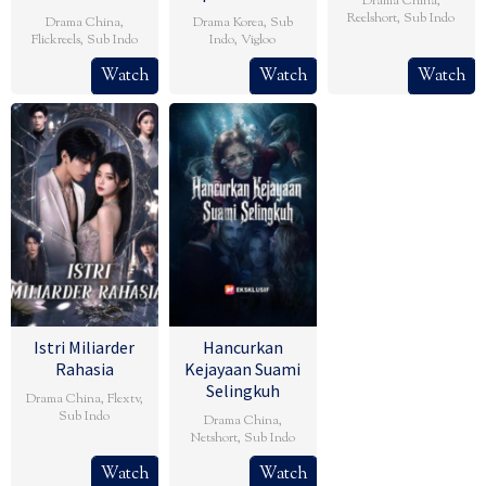
Drama China
,
Reelshort
,
Sub Indo
Drama China
,
Drama Korea
,
Sub
Flickreels
,
Sub Indo
Indo
,
Vigloo
Watch
Watch
Watch
Istri Miliarder
Hancurkan
Rahasia
Kejayaan Suami
Selingkuh
Drama China
,
Flextv
,
Sub Indo
Drama China
,
Netshort
,
Sub Indo
Watch
Watch