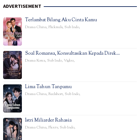
ADVERTISEMENT
Terlambat Bilang Aku Cinta Kamu
Drama China
,
Flickreels
,
Sub Indo
,
Soal Romansa, Konsultasikan Kepada Direk…
Drama Korea
,
Sub Indo
,
Vigloo
,
Lima Tahun Tanpamu
Drama China
,
Reelshort
,
Sub Indo
,
Istri Miliarder Rahasia
Drama China
,
Flextv
,
Sub Indo
,