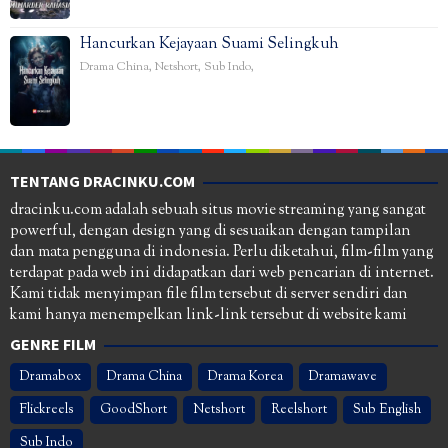
Hancurkan Kejayaan Suami Selingkuh
Drama China
,
Netshort
,
Sub Indo
,
TENTANG DRACINKU.COM
dracinku.com adalah sebuah situs movie streaming yang sangat
powerful, dengan design yang di sesuaikan dengan tampilan
dan mata pengguna di indonesia. Perlu diketahui, film-film yang
terdapat pada web ini didapatkan dari web pencarian di internet.
Kami tidak menyimpan file film tersebut di server sendiri dan
kami hanya menempelkan link-link tersebut di website kami
GENRE FILM
Dramabox
Drama China
Drama Korea
Dramawave
Flickreels
GoodShort
Netshort
Reelshort
Sub English
Sub Indo