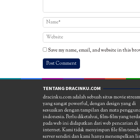
Save my name, email, and website in this bro
TENTANG DRACINKU.COM
dracinku.com adalah sebuah situs movie strea
yang sangat powerful, dengan design yang di
sesuaikan dengan tampilan dan mata pengguna
indonesia. Perlu diketahui, film-film yang terd
pada web ini didapatkan dari web pencarian di
internet. Kami tidak menyimpan file film terseb
server sendiri dan kami hanya menempelkan li