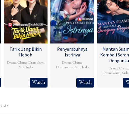
Tarik Uang Bikin
Penyembuhnya
Mantan Suam
Heboh
Istrinya
Kembali Seran
Denganku
Drama China
,
Dramabox
,
Drama China
,
Sub Indo
Dramawave
,
Sub Indo
Drama China
Dramawave
,
Sub 
Watch
Watch
W
arked
*