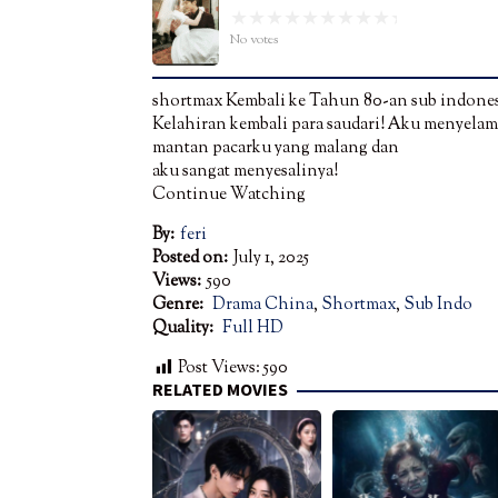
No votes
shortmax Kembali ke Tahun 80-an sub indone
Kelahiran kembali para saudari! Aku menyelam
mantan pacarku yang malang dan
aku sangat menyesalinya!
Continue Watching
By:
feri
Posted on:
July 1, 2025
Views:
590
Genre:
Drama China
,
Shortmax
,
Sub Indo
Quality:
Full HD
Post Views:
590
RELATED MOVIES