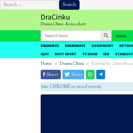
Search
for:
Skip
DraCinku
to
Drama China - Korea short
content
Search Button
Search
Home
for:
DRAMABOX
DRAMAWAVE
GOODSHORT
NETSH
IQIYI
SHOT SHORT
TV SHOW
IDN
STARDUST
Home
Drama China
Kembali ke Tahun 80 an
Sharer
Tweet
agar tidak eror (use CHROME to avoid errors)