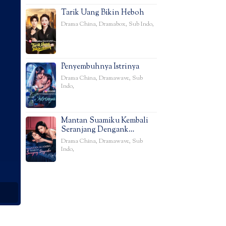
Tarik Uang Bikin Heboh
Drama China
,
Dramabox
,
Sub Indo
,
Penyembuhnya Istrinya
Drama China
,
Dramawave
,
Sub
Indo
,
Mantan Suamiku Kembali
Seranjang Dengank…
Drama China
,
Dramawave
,
Sub
Indo
,