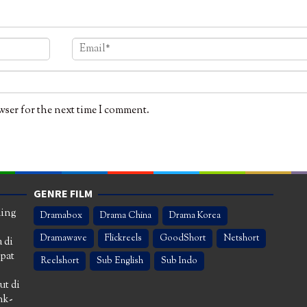
wser for the next time I comment.
GENRE FILM
ming
Dramabox
Drama China
Drama Korea
Dramawave
Flickreels
GoodShort
Netshort
 di
apat
Reelshort
Sub English
Sub Indo
ut di
nk-