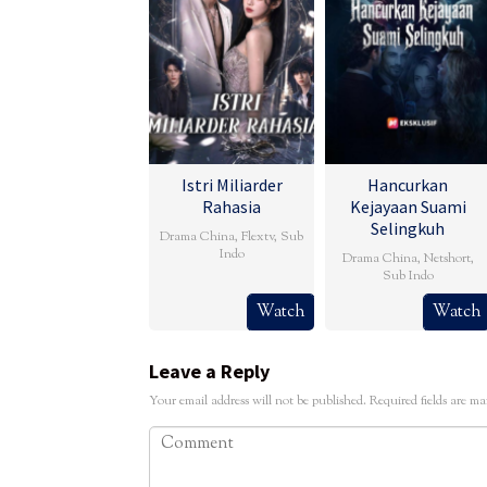
Istri Miliarder
Hancurkan
Rahasia
Kejayaan Suami
Selingkuh
Drama China
,
Flextv
,
Sub
Indo
Drama China
,
Netshort
,
Sub Indo
Watch
Watch
Leave a Reply
Your email address will not be published.
Required fields are m