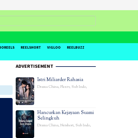
BOREELS
REELSHORT
VIGLOO
REELBUZZ
ADVERTISEMENT
Istri Miliarder Rahasia
Drama China
,
Flextv
,
Sub Indo
,
Hancurkan Kejayaan Suami
Selingkuh
Drama China
,
Netshort
,
Sub Indo
,