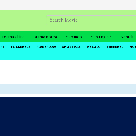
Drama China
Drama Korea
Sub Indo
Sub English
Kontak
ORT
FLICKREELS
FLAREFLOW
SHORTMAX
MELOLO
FREEREEL
MO