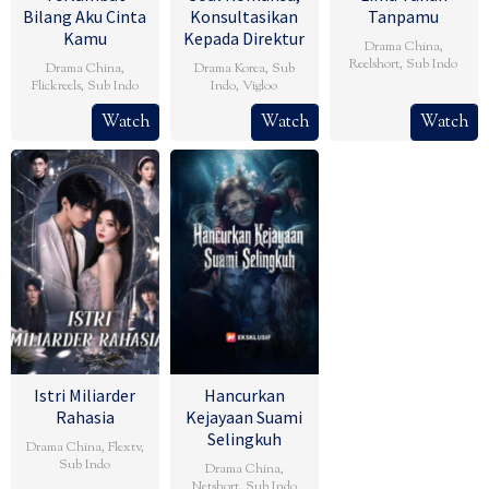
Bilang Aku Cinta
Konsultasikan
Tanpamu
Kamu
Kepada Direktur
Drama China
,
Reelshort
,
Sub Indo
Drama China
,
Drama Korea
,
Sub
Flickreels
,
Sub Indo
Indo
,
Vigloo
Watch
Watch
Watch
Istri Miliarder
Hancurkan
Rahasia
Kejayaan Suami
Selingkuh
Drama China
,
Flextv
,
Sub Indo
Drama China
,
Netshort
,
Sub Indo