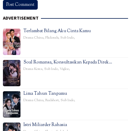
ADVERTISEMENT
Terlambat Bilang Aku Cinta Kamu
Drama China
,
Flickreels
,
Sub Indo
,
Soal Romansa, Konsultasikan Kepada Direk…
Drama Korea
,
Sub Indo
,
Vigloo
,
Lima Tahun Tanpamu
Drama China
,
Reelshort
,
Sub Indo
,
Istri Miliarder Rahasia