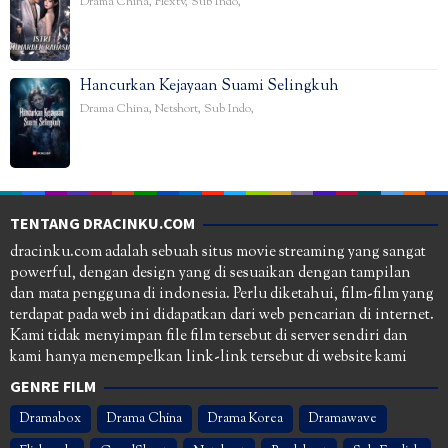
Drama China
,
Flextv
,
Sub Indo
,
Hancurkan Kejayaan Suami Selingkuh
Drama China
,
Netshort
,
Sub Indo
,
TENTANG DRACINKU.COM
dracinku.com adalah sebuah situs movie streaming yang sangat
powerful, dengan design yang di sesuaikan dengan tampilan
dan mata pengguna di indonesia. Perlu diketahui, film-film yang
terdapat pada web ini didapatkan dari web pencarian di internet.
Kami tidak menyimpan file film tersebut di server sendiri dan
kami hanya menempelkan link-link tersebut di website kami
GENRE FILM
Dramabox
Drama China
Drama Korea
Dramawave