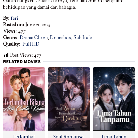
Galuh bangkrut. Pada akhirnya, Yeni dan Simon menjalani
kehidupan yang damai dan bahagia.
By:
feri
Posted on:
June 21, 2025
Views:
477
Genre:
Drama China
,
Dramabox
,
Sub Indo
Quality:
Full HD
Post Views:
477
RELATED MOVIES
Terlambat
Soal Romansa,
Lima Tahun