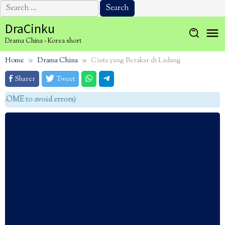
Search
for:
Skip
DraCinku
to
Drama China - Korea short
content
Home
Drama China
Cinta yang Berakar di Ladang
Sharer
Tweet
OME to avoid errors)