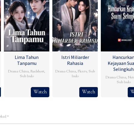
Lima Tahun
Istri Miliarder
Hancurka
Tanpamu
Rahasia
Kejayaan Su
Selingkuh
Drama China
,
Reelshort
,
Drama China
,
Flextv
,
Sub
Sub Indo
Indo
Drama China
,
Net
Sub Indo
Watch
Watch
W
arked
*