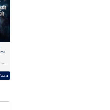
n
ami
short
,
atch