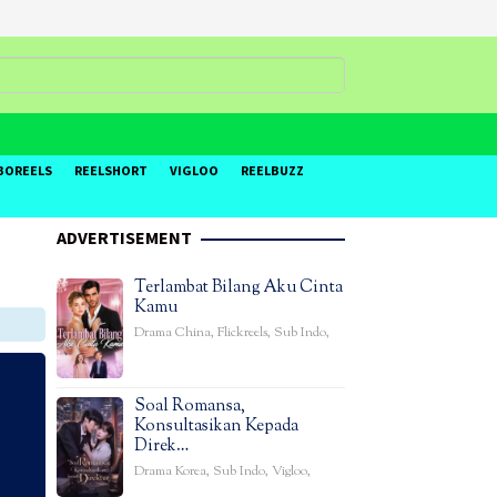
BOREELS
REELSHORT
VIGLOO
REELBUZZ
ADVERTISEMENT
Terlambat Bilang Aku Cinta
Kamu
Drama China
,
Flickreels
,
Sub Indo
,
Soal Romansa,
Konsultasikan Kepada
Direk…
Drama Korea
,
Sub Indo
,
Vigloo
,