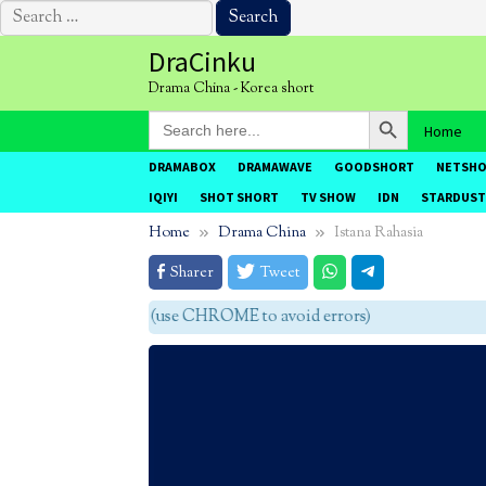
Search
for:
Skip
DraCinku
to
Drama China - Korea short
content
Search Button
Search
Home
for:
DRAMABOX
DRAMAWAVE
GOODSHORT
NETSH
IQIYI
SHOT SHORT
TV SHOW
IDN
STARDUST
Home
Drama China
Istana Rahasia
Sharer
Tweet
agar tidak eror (use CHROME to avoid errors)