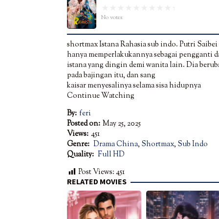
No votes
shortmax Istana Rahasia sub indo. Putri Saibei 
hanya memperlakukannya sebagai pengganti 
istana yang dingin demi wanita lain. Dia be
pada bajingan itu, dan sang
kaisar menyesalinya selama sisa hidupnya
Continue Watching
By:
feri
Posted on:
May 25, 2025
Views:
451
Genre:
Drama China
,
Shortmax
,
Sub Indo
Quality:
Full HD
Post Views:
451
RELATED MOVIES