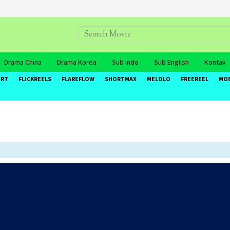
Drama China
Drama Korea
Sub Indo
Sub English
Kontak
ORT
FLICKREELS
FLAREFLOW
SHORTMAX
MELOLO
FREEREEL
MO