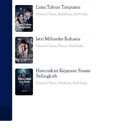
Lima Tahun Tanpamu
Drama China
,
Reelshort
,
Sub Indo
,
Istri Miliarder Rahasia
Drama China
,
Flextv
,
Sub Indo
,
Hancurkan Kejayaan Suami
Selingkuh
Drama China
,
Netshort
,
Sub Indo
,