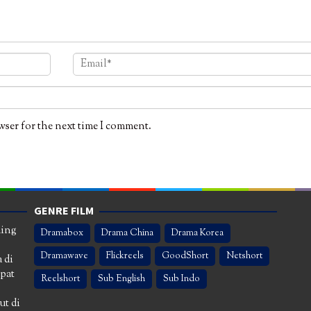
wser for the next time I comment.
GENRE FILM
ming
Dramabox
Drama China
Drama Korea
Dramawave
Flickreels
GoodShort
Netshort
 di
apat
Reelshort
Sub English
Sub Indo
ut di