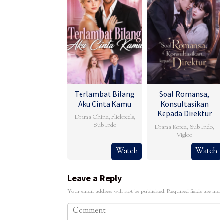
Terlambat Bilang
Soal Romansa,
Aku Cinta Kamu
Konsultasikan
Kepada Direktur
Drama China
,
Flickreels
,
Sub Indo
Drama Korea
,
Sub Indo
,
Vigloo
Watch
Watch
Leave a Reply
Your email address will not be published.
Required fields are m