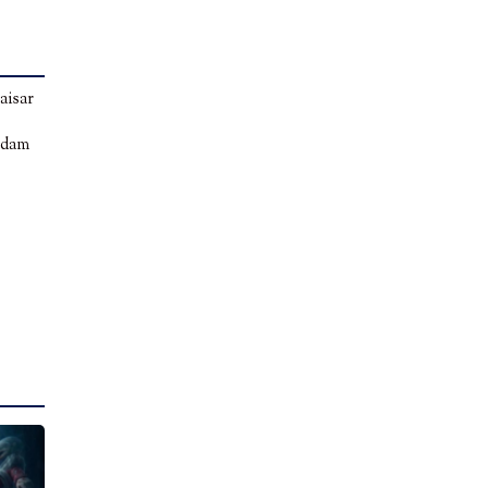
aisar
ndam