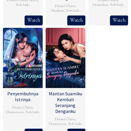
Drama China
,
Flextv
,
Drama China
,
Sub Indo
Dramabox
,
Sub Indo
Drama China
,
Netshort
,
Sub Indo
Watch
Watch
Watch
Penyembuhnya
Mantan Suamiku
Istrinya
Kembali
Seranjang
Drama China
,
Denganku
Dramawave
,
Sub Indo
Drama China
,
Dramawave
,
Sub Indo