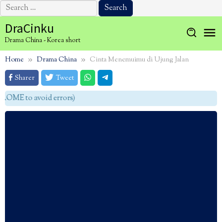
Search
for:
Skip
DraCinku
to
Drama China - Korea short
content
Home
Drama China
Cinta Menemuimu di Ujung Jalan
Sharer
Tweet
OME to avoid errors)