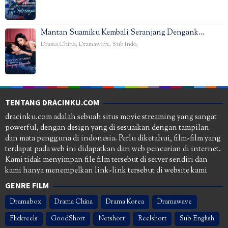
Mantan Suamiku Kembali Seranjang Dengank…
Drama China
,
Dramawave
,
Sub Indo
,
TENTANG DRACINKU.COM
dracinku.com adalah sebuah situs movie streaming yang sangat
powerful, dengan design yang di sesuaikan dengan tampilan
dan mata pengguna di indonesia. Perlu diketahui, film-film yang
terdapat pada web ini didapatkan dari web pencarian di internet.
Kami tidak menyimpan file film tersebut di server sendiri dan
kami hanya menempelkan link-link tersebut di website kami
GENRE FILM
Dramabox
Drama China
Drama Korea
Dramawave
Flickreels
GoodShort
Netshort
Reelshort
Sub English