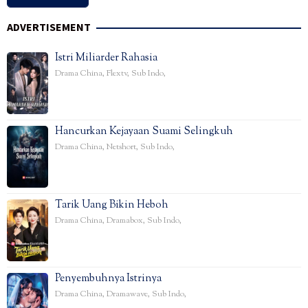
ADVERTISEMENT
Istri Miliarder Rahasia
Drama China
,
Flextv
,
Sub Indo
,
Hancurkan Kejayaan Suami Selingkuh
Drama China
,
Netshort
,
Sub Indo
,
Tarik Uang Bikin Heboh
Drama China
,
Dramabox
,
Sub Indo
,
Penyembuhnya Istrinya
Drama China
,
Dramawave
,
Sub Indo
,