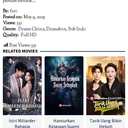
pernah terlihat…
By:
feri
Posted on:
May 9, 2025
Views:
531
Genre:
Drama China
,
Dramabox
,
Sub Indo
Quality:
Full HD
Post Views:
531
RELATED MOVIES
Istri Miliarder
Hancurkan
Tarik Uang Bikin
Rahasia
Kejayaan Suami
Heboh