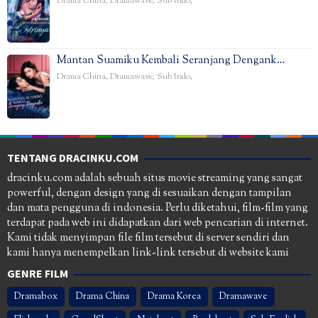
Drama China
,
Dramawave
,
Sub Indo
,
Mantan Suamiku Kembali Seranjang Dengank…
Drama China
,
Dramawave
,
Sub Indo
,
TENTANG DRACINKU.COM
dracinku.com adalah sebuah situs movie streaming yang sangat
powerful, dengan design yang di sesuaikan dengan tampilan
dan mata pengguna di indonesia. Perlu diketahui, film-film yang
terdapat pada web ini didapatkan dari web pencarian di internet.
Kami tidak menyimpan file film tersebut di server sendiri dan
kami hanya menempelkan link-link tersebut di website kami
GENRE FILM
Dramabox
Drama China
Drama Korea
Dramawave