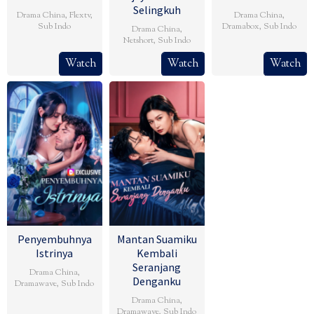
Selingkuh
Drama China
,
Flextv
,
Drama China
,
Sub Indo
Dramabox
,
Sub Indo
Drama China
,
Netshort
,
Sub Indo
Watch
Watch
Watch
Penyembuhnya
Mantan Suamiku
Istrinya
Kembali
Seranjang
Drama China
,
Denganku
Dramawave
,
Sub Indo
Drama China
,
Dramawave
,
Sub Indo