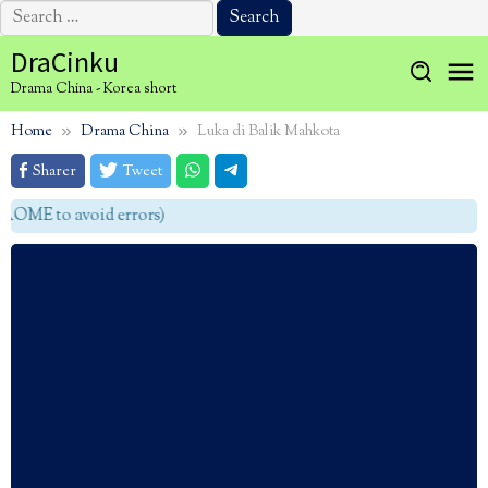
Search
for:
Skip
DraCinku
to
Drama China - Korea short
content
Home
Drama China
Luka di Balik Mahkota
Sharer
Tweet
OME to avoid errors)