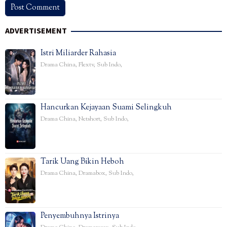
ADVERTISEMENT
Istri Miliarder Rahasia
Drama China
,
Flextv
,
Sub Indo
,
Hancurkan Kejayaan Suami Selingkuh
Drama China
,
Netshort
,
Sub Indo
,
Tarik Uang Bikin Heboh
Drama China
,
Dramabox
,
Sub Indo
,
Penyembuhnya Istrinya