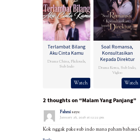
Terlambat Bilang
Soal Romansa,
Aku Cinta Kamu
Konsultasikan
Kepada Direktur
Drama China
,
Flickreels
,
Sub Indo
Drama Korea
,
Sub Indo
,
Vigloo
Watch
Watch
2 thoughts on “Malam Yang Panjang”
Fahmi
says:
January 26, 2026 at 12:22 pm
Kok nggak pake sub indo mana paham bahasa C