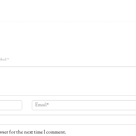
arked
*
wser for the next time I comment.