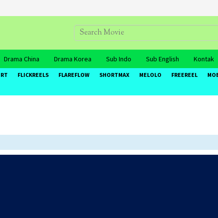
Drama China
Drama Korea
Sub Indo
Sub English
Kontak
ORT
FLICKREELS
FLAREFLOW
SHORTMAX
MELOLO
FREEREEL
MO