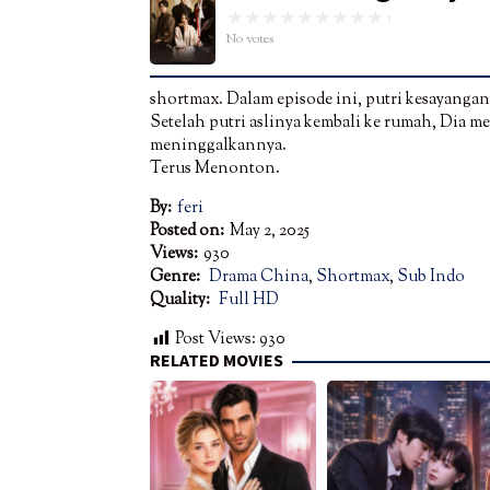
No votes
shortmax. Dalam episode ini, putri kesayangan 
Setelah putri aslinya kembali ke rumah, Dia m
meninggalkannya.
Terus Menonton.
By:
feri
Posted on:
May 2, 2025
Views:
930
Genre:
Drama China
,
Shortmax
,
Sub Indo
Quality:
Full HD
Post Views:
930
RELATED MOVIES