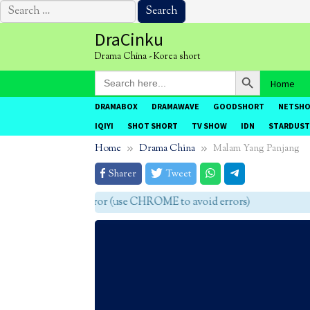
Search
for:
Skip
DraCinku
to
Drama China - Korea short
content
Search Button
Search
Home
for:
DRAMABOX
DRAMAWAVE
GOODSHORT
NETSH
IQIYI
SHOT SHORT
TV SHOW
IDN
STARDUST
Home
Drama China
Malam Yang Panjang
Sharer
Tweet
ME agar tidak eror (use CHROME to avoid errors)