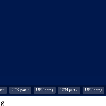
t 1
UPN part 2
UPN part 3
UPN part 4
UPN part 5
ng