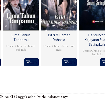
Lima Tahun
Istri Miliarder
Hancurka
Tanpamu
Rahasia
Kejayaan Su
Selingkuh
Drama China
,
Reelshort
,
Drama China
,
Flextv
,
Sub
Sub Indo
Indo
Drama China
,
Net
Sub Indo
Watch
Watch
W
hina KLO nggak ada subtitle Indonesia nya