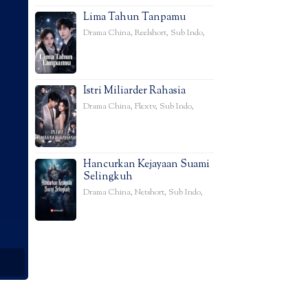
Lima Tahun Tanpamu
Drama China
,
Reelshort
,
Sub Indo
,
Istri Miliarder Rahasia
Drama China
,
Flextv
,
Sub Indo
,
Hancurkan Kejayaan Suami
Selingkuh
Drama China
,
Netshort
,
Sub Indo
,