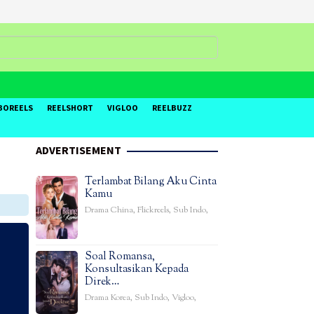
BOREELS
REELSHORT
VIGLOO
REELBUZZ
ADVERTISEMENT
Terlambat Bilang Aku Cinta
Kamu
Drama China
,
Flickreels
,
Sub Indo
,
Soal Romansa,
Konsultasikan Kepada
Direk…
Drama Korea
,
Sub Indo
,
Vigloo
,