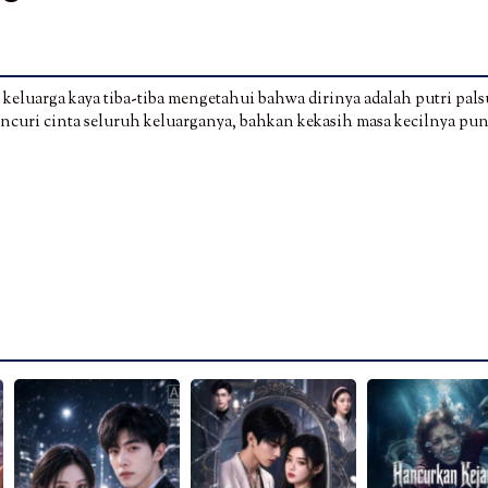
keluarga kaya tiba-tiba mengetahui bahwa dirinya adalah putri pals
encuri cinta seluruh keluarganya, bahkan kekasih masa kecilnya pu