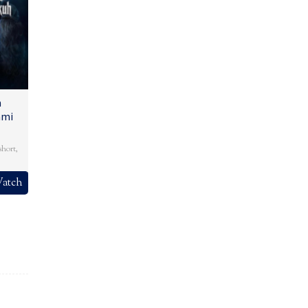
n
ami
short
,
atch