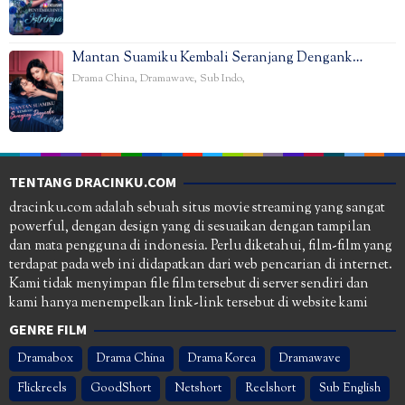
Mantan Suamiku Kembali Seranjang Dengank…
Drama China
,
Dramawave
,
Sub Indo
,
TENTANG DRACINKU.COM
dracinku.com adalah sebuah situs movie streaming yang sangat
powerful, dengan design yang di sesuaikan dengan tampilan
dan mata pengguna di indonesia. Perlu diketahui, film-film yang
terdapat pada web ini didapatkan dari web pencarian di internet.
Kami tidak menyimpan file film tersebut di server sendiri dan
kami hanya menempelkan link-link tersebut di website kami
GENRE FILM
Dramabox
Drama China
Drama Korea
Dramawave
Flickreels
GoodShort
Netshort
Reelshort
Sub English