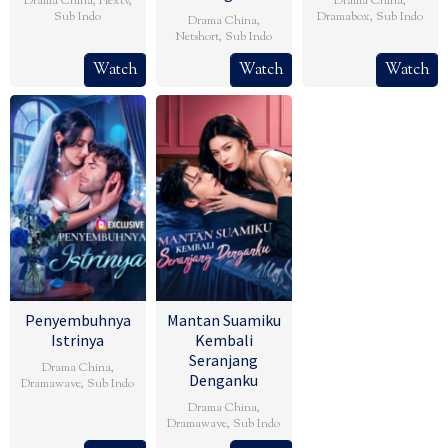
Drama China
,
Flextv
,
Drama China
,
Sub Indo
Dramabox
,
Sub Indo
Drama China
,
Netshort
,
Sub Indo
Watch
Watch
Watch
Penyembuhnya
Mantan Suamiku
Istrinya
Kembali
Seranjang
Drama China
,
Denganku
Dramawave
,
Sub Indo
Drama China
,
Dramawave
,
Sub Indo