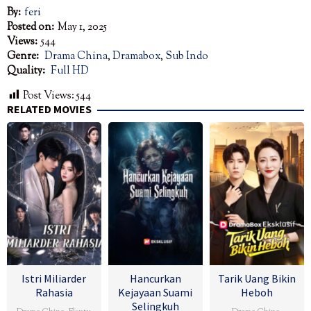
By:
feri
Posted on:
May 1, 2025
Views:
544
Genre:
Drama China
,
Dramabox
,
Sub Indo
Quality:
Full HD
Post Views:
544
RELATED MOVIES
Istri Miliarder
Hancurkan
Tarik Uang Bikin
Rahasia
Kejayaan Suami
Heboh
Selingkuh