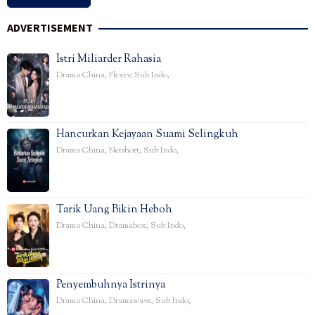
ADVERTISEMENT
Istri Miliarder Rahasia
Drama China
,
Flextv
,
Sub Indo
,
Hancurkan Kejayaan Suami Selingkuh
Drama China
,
Netshort
,
Sub Indo
,
Tarik Uang Bikin Heboh
Drama China
,
Dramabox
,
Sub Indo
,
Penyembuhnya Istrinya
Drama China
,
Dramawave
,
Sub Indo
,