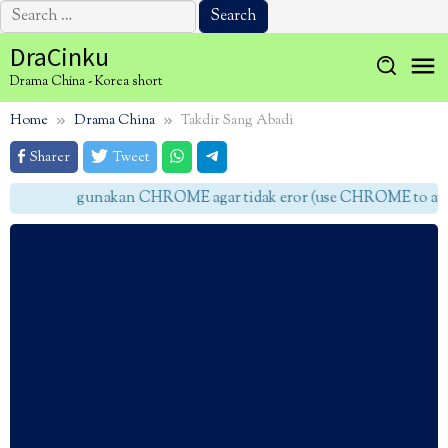
Search
for:
Skip
DraCinku
to
Drama China - Korea short
content
Home
Drama China
Takdir Sang Abadi
Sharer
Tweet
gunakan CHROME agar tidak eror (use CHROME to avoid