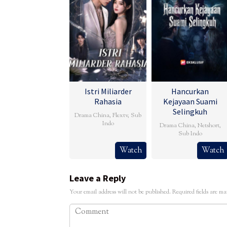
Istri Miliarder
Hancurkan
Rahasia
Kejayaan Suami
Selingkuh
Drama China
,
Flextv
,
Sub
Indo
Drama China
,
Netshort
,
Sub Indo
Watch
Watch
Leave a Reply
Your email address will not be published.
Required fields are m