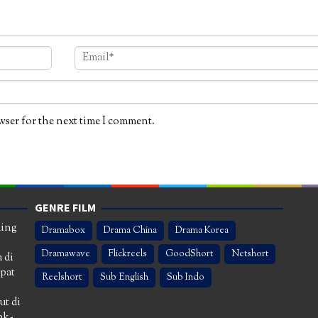
wser for the next time I comment.
GENRE FILM
ming
Dramabox
Drama China
Drama Korea
Dramawave
Flickreels
GoodShort
Netshort
 di
apat
Reelshort
Sub English
Sub Indo
ut di
nk-