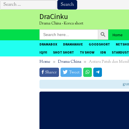
Search
for:
Skip
DraCinku
to
Drama China - Korea short
content
Search Button
Search
Home
for:
DRAMABOX
DRAMAWAVE
GOODSHORT
NETSH
IQIYI
SHOT SHORT
TV SHOW
IDN
STARDUST
Home
Drama China
Antara Patuh dan Mem
Sharer
Tweet
gunak