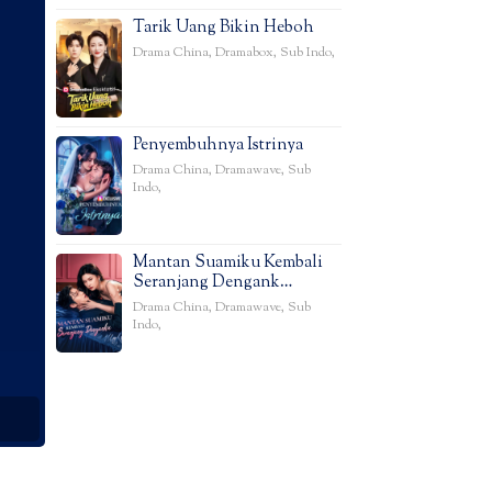
Tarik Uang Bikin Heboh
Drama China
,
Dramabox
,
Sub Indo
,
Penyembuhnya Istrinya
Drama China
,
Dramawave
,
Sub
Indo
,
Mantan Suamiku Kembali
Seranjang Dengank…
Drama China
,
Dramawave
,
Sub
Indo
,