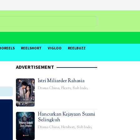
BOREELS
REELSHORT
VIGLOO
REELBUZZ
ADVERTISEMENT
Istri Miliarder Rahasia
Drama China
,
Flextv
,
Sub Indo
,
Hancurkan Kejayaan Suami
Selingkuh
Drama China
,
Netshort
,
Sub Indo
,