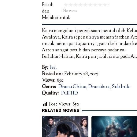
No votes
Kaira mengalami penyiksaan mental oleh Kelu
Awalnya, Kaira sepenuhnya memanfaatkan Ar
untuk mencapai tujuannya, yaitu keluar dari k
Arzen sangat patuh dan percaya padanya.
Perlahan-lahan, Kaira pun jatuh cinta pada A
By:
feri
Posted on:
February 28, 2025
Views:
650
Genre:
Drama China
,
Dramabox
,
Sub Indo
Quality:
Full HD
Post Views:
650
RELATED MOVIES