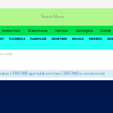
Drama China
Drama Korea
Sub Indo
Sub English
Kontak
ORT
FLICKREELS
FLAREFLOW
SHORTMAX
MELOLO
FREEREEL
MO
berontak
an CHROME agar tidak eror (use CHROME to avoid errors)