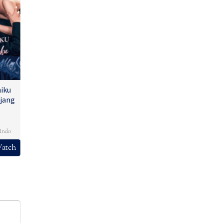
iku
jang
,
Indo
atch