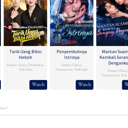
Tarik Uang Bikin
Penyembuhnya
Mantan Suam
Heboh
Istrinya
Kembali Seran
Denganku
Drama China
,
Dramabox
,
Drama China
,
Sub Indo
Dramawave
,
Sub Indo
Drama China
Dramawave
,
Sub 
Watch
Watch
W
arked
*