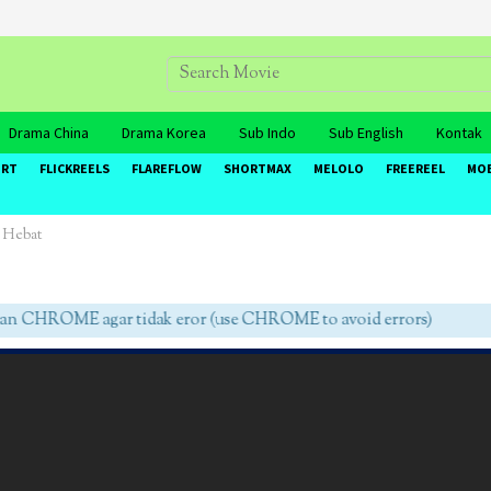
Drama China
Drama Korea
Sub Indo
Sub English
Kontak
ORT
FLICKREELS
FLAREFLOW
SHORTMAX
MELOLO
FREEREEL
MO
 Hebat
CHROME agar tidak eror (use CHROME to avoid errors)