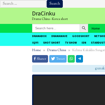
Search
for:
Skip
DraCinku
to
Drama China - Korea short
content
Search Button
Search
Home
for:
DRAMABOX
DRAMAWAVE
GOODSHORT
NETSH
IQIYI
SHOT SHORT
TV SHOW
IDN
STARDUST
Home
Drama China
Kelima Kakakku Sangat
Sharer
Tweet
gunakan 