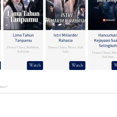
Lima Tahun
Istri Miliarder
Hancurka
Tanpamu
Rahasia
Kejayaan Su
Selingkuh
Drama China
,
Reelshort
,
Drama China
,
Flextv
,
Sub
Sub Indo
Indo
Drama China
,
Net
Sub Indo
Watch
Watch
W
arked
*