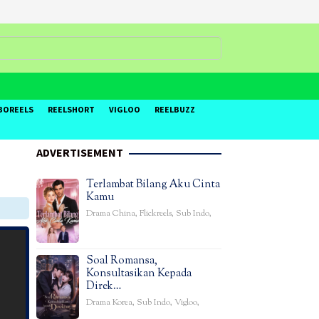
BOREELS
REELSHORT
VIGLOO
REELBUZZ
ADVERTISEMENT
Terlambat Bilang Aku Cinta
Kamu
Drama China
,
Flickreels
,
Sub Indo
,
Soal Romansa,
Konsultasikan Kepada
Direk…
Drama Korea
,
Sub Indo
,
Vigloo
,