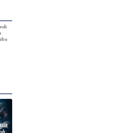
andi
n
tahu