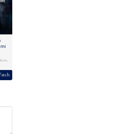
n
ami
short
,
atch