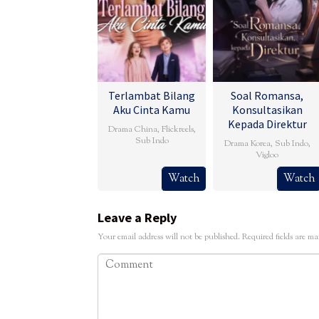
Terlambat Bilang
Soal Romansa,
Aku Cinta Kamu
Konsultasikan
Kepada Direktur
Drama China
,
Flickreels
,
Sub Indo
Drama Korea
,
Sub Indo
,
Vigloo
Watch
Watch
Leave a Reply
Your email address will not be published.
Required fields are m