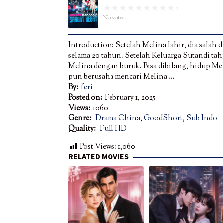
No votes
Introduction: Setelah Melina lahir, dia salah 
selama 20 tahun. Setelah Keluarga Sutandi t
Melina dengan buruk. Bisa dibilang, hidup Me
pun berusaha mencari Melina …
By:
feri
Posted on:
February 1, 2025
Views:
1060
Genre:
Drama China
,
GoodShort
,
Sub Indo
Quality:
Full HD
Post Views:
1,060
RELATED MOVIES