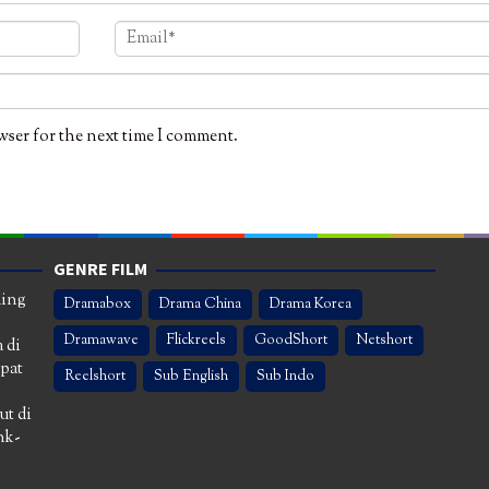
wser for the next time I comment.
GENRE FILM
ming
Dramabox
Drama China
Drama Korea
Dramawave
Flickreels
GoodShort
Netshort
 di
apat
Reelshort
Sub English
Sub Indo
ut di
nk-