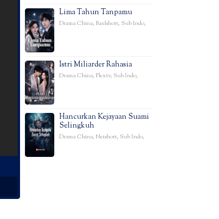
Lima Tahun Tanpamu
Drama China
,
Reelshort
,
Sub Indo
,
Istri Miliarder Rahasia
Drama China
,
Flextv
,
Sub Indo
,
Hancurkan Kejayaan Suami
Selingkuh
Drama China
,
Netshort
,
Sub Indo
,