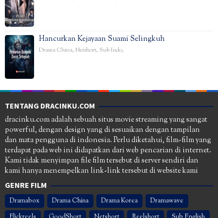
Hancurkan Kejayaan Suami Selingkuh
Drama China
,
Netshort
,
Sub Indo
,
TENTANG DRACINKU.COM
dracinku.com adalah sebuah situs movie streaming yang sangat
powerful, dengan design yang di sesuaikan dengan tampilan
dan mata pengguna di indonesia. Perlu diketahui, film-film yang
terdapat pada web ini didapatkan dari web pencarian di internet.
Kami tidak menyimpan file film tersebut di server sendiri dan
kami hanya menempelkan link-link tersebut di website kami
GENRE FILM
Dramabox
Drama China
Drama Korea
Dramawave
Flickreels
GoodShort
Netshort
Reelshort
Sub English