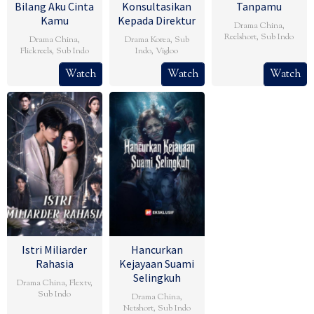
Bilang Aku Cinta
Konsultasikan
Tanpamu
Kamu
Kepada Direktur
Drama China
,
Reelshort
,
Sub Indo
Drama China
,
Drama Korea
,
Sub
Flickreels
,
Sub Indo
Indo
,
Vigloo
Watch
Watch
Watch
Istri Miliarder
Hancurkan
Rahasia
Kejayaan Suami
Selingkuh
Drama China
,
Flextv
,
Sub Indo
Drama China
,
Netshort
,
Sub Indo