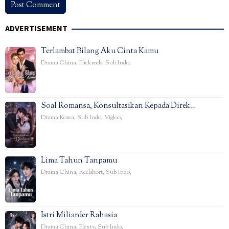
ADVERTISEMENT
Terlambat Bilang Aku Cinta Kamu
Drama China
,
Flickreels
,
Sub Indo
,
Soal Romansa, Konsultasikan Kepada Direk…
Drama Korea
,
Sub Indo
,
Vigloo
,
Lima Tahun Tanpamu
Drama China
,
Reelshort
,
Sub Indo
,
Istri Miliarder Rahasia
Drama China
,
Flextv
,
Sub Indo
,