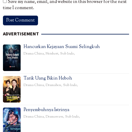
Save my name, email, and website in this browser for the next
time I comment.
ADVERTISEMENT
Hancurkan Kejayaan Suami Selingkuh
Drama China
,
Netshort
,
Sub Indo
,
Tarik Uang Bikin Heboh
Drama China
,
Dramabox
,
Sub Indo
,
Penyembuhnya Istrinya
Drama China
,
Dramawave
,
Sub Indo
,