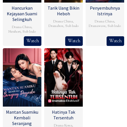
Hancurkan
Tarik Uang Bikin
Penyembuhnya
Kejayaan Suami
Heboh
Istrinya
Selingkuh
Drama China
,
Drama China
,
Dramabox
,
Sub Indo
Dramawave
,
Sub Indo
Drama China
,
Netshort
,
Sub Indo
Watch
Watch
Watch
Mantan Suamiku
Hatinya Tak
Kembali
Tersentuh
Seranjang
Drama Korea
,