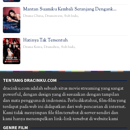
Mantan Suamiku Kembali Seranjang Dengank…
Drama China
,
Dramawave
,
Sub Indo
,
Hatinya Tak Tersentuh
Drama Korea
,
Dramabox
,
Sub Indo
,
TENTANG DRACINKU.COM
dracinku.com adalah sebuah situs movie streaming yang sangat
powerful, dengan design yang di sesuaikan dengan tampilan
dan mata pengguna di indonesia. Perlu diketahui, film-film yang
terdapat pada web ini didapatkan dari web pencarian di internet.
Kami tidak menyimpan file film tersebut di server sendiri dan
kami hanya menempelkan link-link tersebut di website kami
GENRE FILM