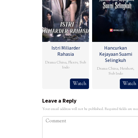
Istri Miliarder
Hancurkan
Rahasia
Kejayaan Suami
Selingkuh
Drama China
,
Flextv
,
Sub
Indo
Drama China
,
Netshort
,
Sub Indo
Watch
Watch
Leave a Reply
Your email address will not be published.
Required fields are m