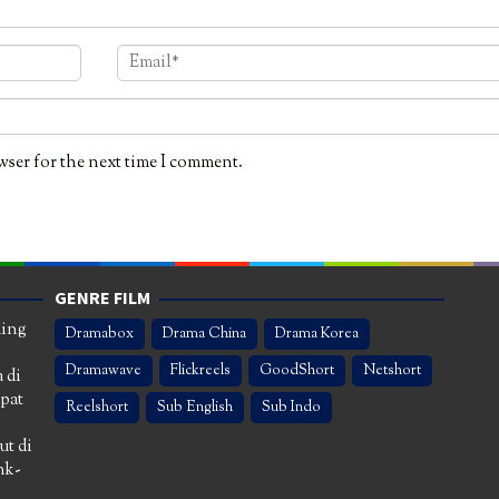
wser for the next time I comment.
GENRE FILM
ming
Dramabox
Drama China
Drama Korea
Dramawave
Flickreels
GoodShort
Netshort
 di
apat
Reelshort
Sub English
Sub Indo
ut di
nk-