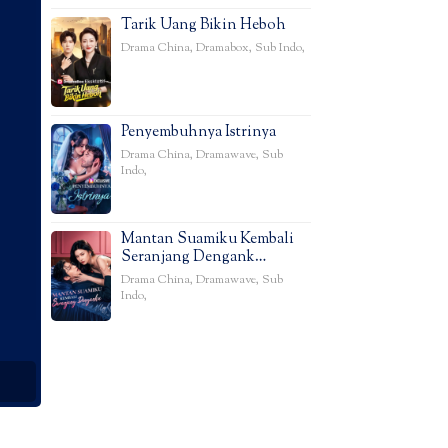
Tarik Uang Bikin Heboh
Drama China
,
Dramabox
,
Sub Indo
,
Penyembuhnya Istrinya
Drama China
,
Dramawave
,
Sub
Indo
,
Mantan Suamiku Kembali
Seranjang Dengank…
Drama China
,
Dramawave
,
Sub
Indo
,