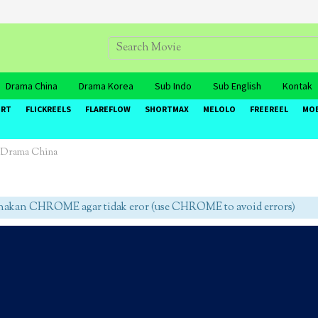
Drama China
Drama Korea
Sub Indo
Sub English
Kontak
ORT
FLICKREELS
FLAREFLOW
SHORTMAX
MELOLO
FREEREEL
MO
- Drama China
an CHROME agar tidak eror (use CHROME to avoid errors)