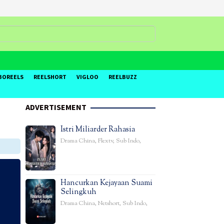
BOREELS
REELSHORT
VIGLOO
REELBUZZ
ADVERTISEMENT
Istri Miliarder Rahasia
Drama China
,
Flextv
,
Sub Indo
,
Hancurkan Kejayaan Suami
Selingkuh
Drama China
,
Netshort
,
Sub Indo
,