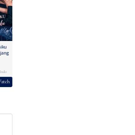
iku
jang
,
Indo
atch