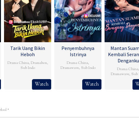
Tarik Uang Bikin
Penyembuhnya
Mantan Suam
Heboh
Istrinya
Kembali Seran
Denganku
Drama China
,
Dramabox
,
Drama China
,
Sub Indo
Dramawave
,
Sub Indo
Drama China
Dramawave
,
Sub 
Watch
Watch
W
arked
*