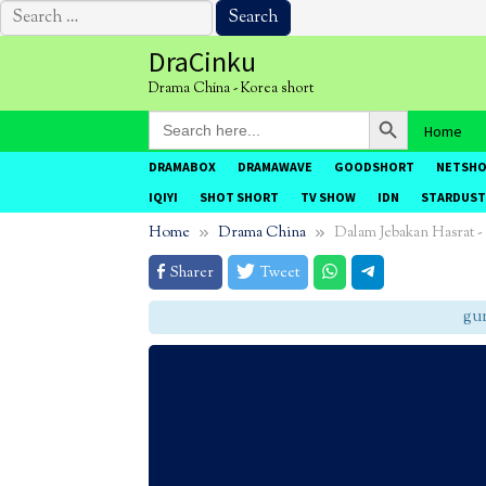
Search
for:
Skip
DraCinku
to
Drama China - Korea short
content
Search Button
Search
Home
for:
DRAMABOX
DRAMAWAVE
GOODSHORT
NETSH
IQIYI
SHOT SHORT
TV SHOW
IDN
STARDUST
Home
Drama China
Dalam Jebakan Hasrat 
Sharer
Tweet
gunak