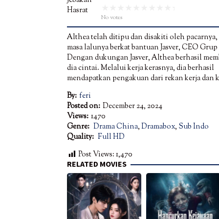
No votes
Althea telah ditipu dan disakiti oleh pacarny
masa lalunya berkat bantuan Jasver, CEO Gru
Dengan dukungan Jasver, Althea berhasil mem
dia cintai. Melalui kerja kerasnya, dia berhasil
mendapatkan pengakuan dari rekan kerja dan kl
By:
feri
Posted on:
December 24, 2024
Views:
1470
Genre:
Drama China
,
Dramabox
,
Sub Indo
Quality:
Full HD
Post Views:
1,470
RELATED MOVIES