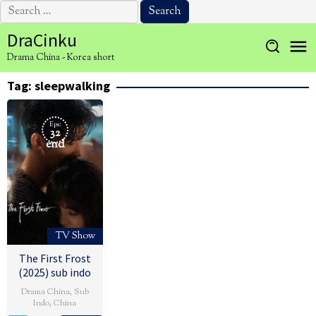
Search
for:
Skip
DraCinku
to
Drama China - Korea short
content
Tag:
sleepwalking
Eps:
32
end
TV Show
The First Frost
(2025) sub indo
Drama China
,
Sub
Indo
,
China