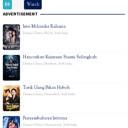
18
Zhu
Watch
Feb
Yi
ADVERTISEMENT
2025
Istri Miliarder Rahasia
Drama China
,
Flextv
,
Sub Indo
,
Hancurkan Kejayaan Suami Selingkuh
Drama China
,
Netshort
,
Sub Indo
,
Tarik Uang Bikin Heboh
Drama China
,
Dramabox
,
Sub Indo
,
Penyembuhnya Istrinya
Drama China
,
Dramawave
,
Sub Indo
,