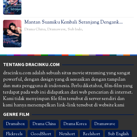
Mantan Suamiku Kembali Seranjang Dengank…
Drama China
,
Dramawave
,
Sub Indo
,
TENTANG DRACINKU.COM
dracinku.com adalah sebuah situs movie streaming yang sangat
powerful, dengan design yang di sesuaikan dengan tampilan
dan mata pengguna di indonesia. Perlu diketahui, film-film yang
terdapat pada web ini didapatkan dari web pencarian di internet.
Kami tidak menyimpan file film tersebut di server sendiri dan
kami hanya menempelkan link-link tersebut di website kami
GENRE FILM
Dramabox
Drama China
Drama Korea
Dramawave
Flickreels
GoodShort
Netshort
Reelshort
Sub English