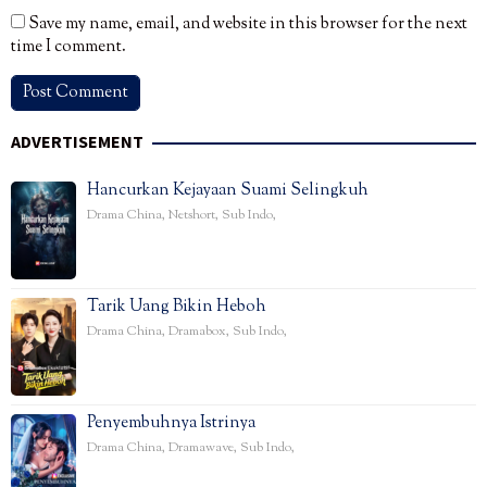
Save my name, email, and website in this browser for the next
time I comment.
ADVERTISEMENT
Hancurkan Kejayaan Suami Selingkuh
Drama China
,
Netshort
,
Sub Indo
,
Tarik Uang Bikin Heboh
Drama China
,
Dramabox
,
Sub Indo
,
Penyembuhnya Istrinya
Drama China
,
Dramawave
,
Sub Indo
,