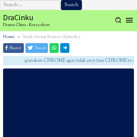
Search
for:
Skip
DraCinku
to
Drama China - Korea short
content
Home
Study Group Season 1 Episode 5
Sharer
Tweet
gunakan CHROME agar tidak eror (use CHROME to avoi