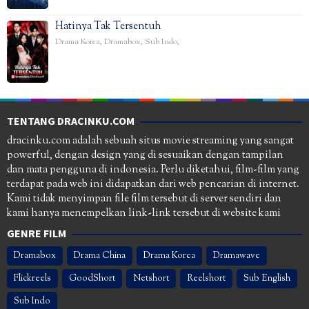
Hatinya Tak Tersentuh
Drama Korea
,
Dramabox
,
Sub Indo
,
TENTANG DRACINKU.COM
dracinku.com adalah sebuah situs movie streaming yang sangat
powerful, dengan design yang di sesuaikan dengan tampilan
dan mata pengguna di indonesia. Perlu diketahui, film-film yang
terdapat pada web ini didapatkan dari web pencarian di internet.
Kami tidak menyimpan file film tersebut di server sendiri dan
kami hanya menempelkan link-link tersebut di website kami
GENRE FILM
Dramabox
Drama China
Drama Korea
Dramawave
Flickreels
GoodShort
Netshort
Reelshort
Sub English
Sub Indo