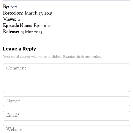
By:
feri
Posted on:
March 17, 2025
Views:
0
Episode Name:
Episode 4
Release:
13 Mar 2025
Leave a Reply
Your email address will not be published.
Required fields are marked
*