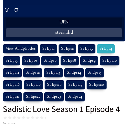
UPN
streamhd
View All Episodes
S1 Eps1
S1 Eps2
S1 Eps3
S1 Eps4
S1 Eps5
S1 Eps6
S1 Eps7
S1 Eps8
S1 Eps9
S1 Eps10
S1 Eps11
S1 Eps12
S1 Eps13
S1 Eps14
S1 Eps15
S1 Eps16
S1 Eps17
S1 Eps18
S1 Eps19
S1 Eps20
S1 Eps21
S1 Eps22
S1 Eps23
S1 Eps24
Sadistic Love Season 1 Episode 4
No votes