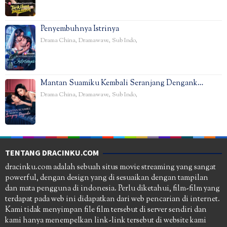
Penyembuhnya Istrinya
Drama China
,
Dramawave
,
Sub Indo
,
Mantan Suamiku Kembali Seranjang Dengank…
Drama China
,
Dramawave
,
Sub Indo
,
TENTANG DRACINKU.COM
dracinku.com adalah sebuah situs movie streaming yang sangat
powerful, dengan design yang di sesuaikan dengan tampilan
dan mata pengguna di indonesia. Perlu diketahui, film-film yang
terdapat pada web ini didapatkan dari web pencarian di internet.
Kami tidak menyimpan file film tersebut di server sendiri dan
kami hanya menempelkan link-link tersebut di website kami