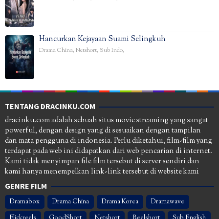
Hancurkan Kejayaan Suami Selingkuh
Drama China
,
Netshort
,
Sub Indo
,
TENTANG DRACINKU.COM
dracinku.com adalah sebuah situs movie streaming yang sangat
powerful, dengan design yang di sesuaikan dengan tampilan
dan mata pengguna di indonesia. Perlu diketahui, film-film yang
terdapat pada web ini didapatkan dari web pencarian di internet.
Kami tidak menyimpan file film tersebut di server sendiri dan
kami hanya menempelkan link-link tersebut di website kami
GENRE FILM
Dramabox
Drama China
Drama Korea
Dramawave
Flickreels
GoodShort
Netshort
Reelshort
Sub English