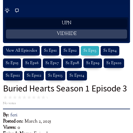
UPN
VIDHIDE
View All Episodes
S1 Eps1
S1 Eps2
S1 Eps3
S1 Eps4
S1 Eps5
S1 Eps6
S1 Eps7
S1 Eps8
S1 Eps9
S1 Eps10
S1 Eps11
S1 Eps12
S1 Eps13
S1 Eps14
Buried Hearts Season 1 Episode 3
No votes
By:
feri
Posted on:
March 2, 2025
Views:
0