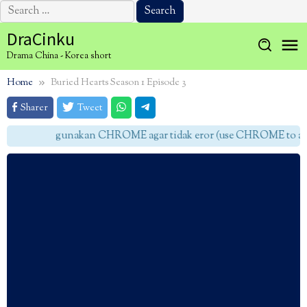
Search
for:
Skip
DraCinku
to
Drama China - Korea short
content
Home
Buried Hearts Season 1 Episode 3
Sharer
Tweet
gunakan CHROME agar tidak eror (use CHROME to avoi