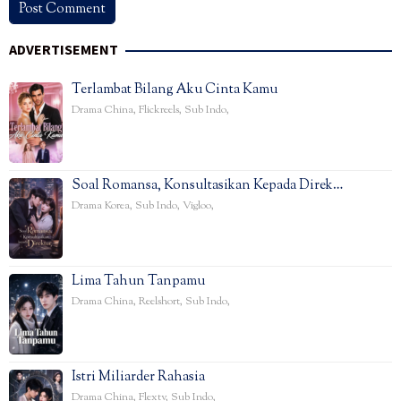
ADVERTISEMENT
Terlambat Bilang Aku Cinta Kamu
Drama China
,
Flickreels
,
Sub Indo
,
Soal Romansa, Konsultasikan Kepada Direk…
Drama Korea
,
Sub Indo
,
Vigloo
,
Lima Tahun Tanpamu
Drama China
,
Reelshort
,
Sub Indo
,
Istri Miliarder Rahasia
Drama China
,
Flextv
,
Sub Indo
,