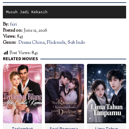
Musuh Jadi Kekasih
By:
feri
Posted on:
June 11, 2026
Views:
845
Genre:
Drama China
,
Flickreels
,
Sub Indo
Post Views:
845
RELATED MOVIES
Terlambat
Soal Romansa,
Lima Tahun