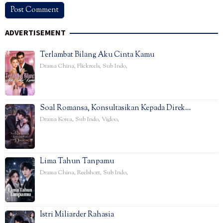
ADVERTISEMENT
Terlambat Bilang Aku Cinta Kamu
Drama China
,
Flickreels
,
Sub Indo
,
Soal Romansa, Konsultasikan Kepada Direk…
Drama Korea
,
Sub Indo
,
Vigloo
,
Lima Tahun Tanpamu
Drama China
,
Reelshort
,
Sub Indo
,
Istri Miliarder Rahasia