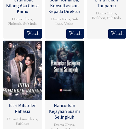
Bilang Aku Cinta
Konsultasikan
Tanpamu
Kamu
Kepada Direktur
Drama China
,
Reelshort
,
Sub Indo
Drama China
,
Drama Korea
,
Sub
Flickreels
,
Sub Indo
Indo
,
Vigloo
Watch
Watch
Watch
Istri Miliarder
Hancurkan
Rahasia
Kejayaan Suami
Selingkuh
Drama China
,
Flextv
,
Sub Indo
Drama China
,