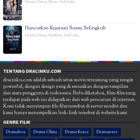
Drama China
,
Flextv
,
Sub Indo
,
Hancurkan Kejayaan Suami Selingkuh
Drama China
,
Netshort
,
Sub Indo
,
TENTANG DRACINKU.COM
dracinku.com adalah sebuah situs movie streaming yang sangat
powerful, dengan design yang di sesuaikan dengan tampilan
dan mata pengguna di indonesia. Perlu diketahui, film-film yang
terdapat pada web ini didapatkan dari web pencarian di internet.
Kami tidak menyimpan file film tersebut di server sendiri dan
kami hanya menempelkan link-link tersebut di website kami
GENRE FILM
Dramabox
Drama China
Drama Korea
Dramawave