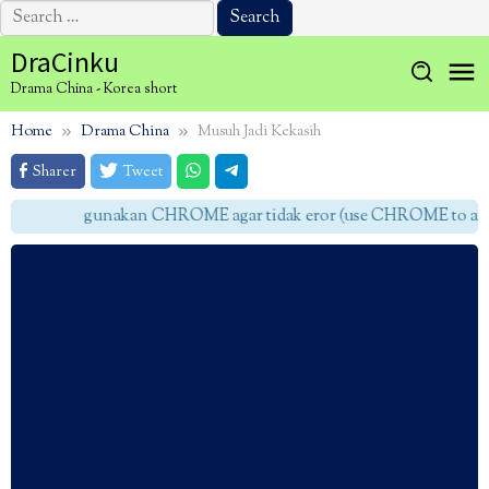
Search
for:
Skip
DraCinku
to
Drama China - Korea short
content
Home
Drama China
Musuh Jadi Kekasih
Sharer
Tweet
gunakan CHROME agar tidak eror (use CHROME to avoid