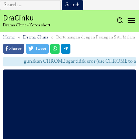
Search
for:
Skip
DraCinku
to
Drama China - Korea short
content
Home
Drama China
Bertunangan dengan Pasangan Satu Malam
Sharer
Tweet
gunakan CHROME agar tidak eror (use CHROME to avoid