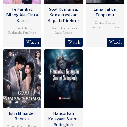
Terlambat
Soal Romansa,
Lima Tahun
Bilang Aku Cinta
Konsultasikan
Tanpamu
Kamu
Kepada Direktur
Drama China
,
Reelshort
,
Sub Indo
Drama China
,
Drama Korea
,
Sub
Flickreels
,
Sub Indo
Indo
,
Vigloo
Watch
Watch
Watch
Istri Miliarder
Hancurkan
Rahasia
Kejayaan Suami
Selingkuh
Drama China
,
Flextv
,