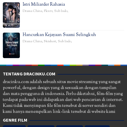
Istri Miliarder Rahasia
Drama China
,
Flextv
,
Sub Indo
,
Hancurkan Kejayaan Suami Selingkuh
Drama China
,
Netshort
,
Sub Indo
,
TENTANG DRACINKU.COM
dracinku.com adalah sebuah situs movie streaming yang sangat
powerful, dengan design yang di sesuaikan dengan tampilan
dan mata pengguna di indonesia. Perlu diketahui, film-film yang
terdapat pada web ini didapatkan dari web pencarian di internet.
Kami tidak menyimpan file film tersebut di server sendiri dan
kami hanya menempelkan link-link tersebut di website kami
GENRE FILM