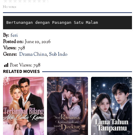
No votes
Bertunangan dengan Pasangan Satu Malam
By:
feri
Posted on:
June 10, 2026
Views:
798
Genre:
Drama China
,
Sub Indo
Post Views:
798
RELATED MOVIES