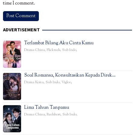
time I comment.
ADVERTISEMENT
Terlambat Bilang Aku Cinta Kamu
Drama China
,
Flickreels
,
Sub Indo
,
Soal Romansa, Konsultasikan Kepada Direk…
Drama Korea
,
Sub Indo
,
Vigloo
,
Lima Tahun Tanpamu
Drama China
,
Reelshort
,
Sub Indo
,