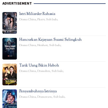
ADVERTISEMENT
Istri Miliarder Rahasia
Drama China
,
Flextv
,
Sub Indo
,
Hancurkan Kejayaan Suami Selingkuh
Drama China
,
Netshort
,
Sub Indo
,
Tarik Uang Bikin Heboh
Drama China
,
Dramabox
,
Sub Indo
,
Penyembuhnya Istrinya
Drama China
,
Dramawave
,
Sub Indo
,