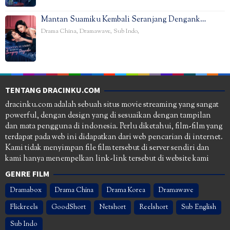
Mantan Suamiku Kembali Seranjang Dengank…
Drama China
,
Dramawave
,
Sub Indo
,
TENTANG DRACINKU.COM
dracinku.com adalah sebuah situs movie streaming yang sangat
powerful, dengan design yang di sesuaikan dengan tampilan
dan mata pengguna di indonesia. Perlu diketahui, film-film yang
terdapat pada web ini didapatkan dari web pencarian di internet.
Kami tidak menyimpan file film tersebut di server sendiri dan
kami hanya menempelkan link-link tersebut di website kami
GENRE FILM
Dramabox
Drama China
Drama Korea
Dramawave
Flickreels
GoodShort
Netshort
Reelshort
Sub English
Sub Indo