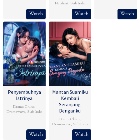
Netshort
,
Sub Indo
Watch
Watch
Watch
Penyembuhnya
Mantan Suamiku
Istrinya
Kembali
Seranjang
Drama China
,
Denganku
Dramawave
,
Sub Indo
Drama China
,
Dramawave
,
Sub Indo
Watch
Watch