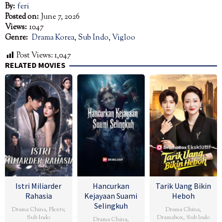
By:
feri
Posted on:
June 7, 2026
Views:
1047
Genre:
Drama Korea
,
Sub Indo
,
Vigloo
Post Views:
1,047
RELATED MOVIES
Istri Miliarder
Hancurkan
Tarik Uang Bikin
Rahasia
Kejayaan Suami
Heboh
Selingkuh
Drama China
,
Flextv
,
Drama China
,
Sub Indo
Dramabox
,
Sub Indo
Drama China
,