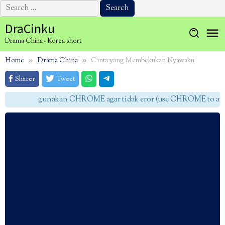
Search
for:
Skip
DraCinku
to
Drama China - Korea short
content
Home
Drama China
Cinta yang Membekukan Nyawaku
Sharer
Tweet
gunakan CHROME agar tidak eror (use CHROME to avoid