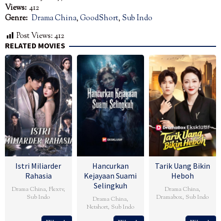
Views:
412
Genre:
Drama China
,
GoodShort
,
Sub Indo
Post Views:
412
RELATED MOVIES
Istri Miliarder
Hancurkan
Tarik Uang Bikin
Rahasia
Kejayaan Suami
Heboh
Selingkuh
Drama China
,
Flextv
,
Drama China
,
Sub Indo
Dramabox
,
Sub Indo
Drama China
,
Netshort
,
Sub Indo