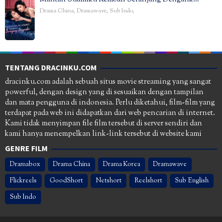
Drama China
,
Dramawave
,
Sub Indo
,
TENTANG DRACINKU.COM
dracinku.com adalah sebuah situs movie streaming yang sangat
powerful, dengan design yang di sesuaikan dengan tampilan
dan mata pengguna di indonesia. Perlu diketahui, film-film yang
terdapat pada web ini didapatkan dari web pencarian di internet.
Kami tidak menyimpan file film tersebut di server sendiri dan
kami hanya menempelkan link-link tersebut di website kami
GENRE FILM
Dramabox
Drama China
Drama Korea
Dramawave
Flickreels
GoodShort
Netshort
Reelshort
Sub English
Sub Indo