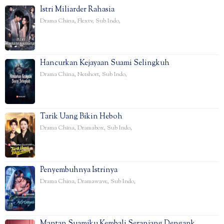
Istri Miliarder Rahasia
Drama China
,
Flextv
,
Sub Indo
,
Hancurkan Kejayaan Suami Selingkuh
Drama China
,
Netshort
,
Sub Indo
,
Tarik Uang Bikin Heboh
Drama China
,
Dramabox
,
Sub Indo
,
Penyembuhnya Istrinya
Drama China
,
Dramawave
,
Sub Indo
,
Mantan Suamiku Kembali Seranjang Dengank…