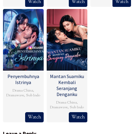
Watch
Watch
Watch
Penyembuhnya
Mantan Suamiku
Istrinya
Kembali
Seranjang
Drama China
,
Denganku
Dramawave
,
Sub Indo
Drama China
,
Dramawave
,
Sub Indo
Watch
Watch
Leave a Reply