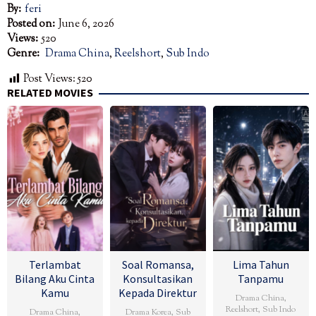
By:
feri
Posted on:
June 6, 2026
Views:
520
Genre:
Drama China
,
Reelshort
,
Sub Indo
Post Views:
520
RELATED MOVIES
Terlambat
Soal Romansa,
Lima Tahun
Bilang Aku Cinta
Konsultasikan
Tanpamu
Kamu
Kepada Direktur
Drama China
,
Reelshort
,
Sub Indo
Drama China
,
Drama Korea
,
Sub