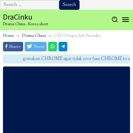
Search
for:
Skip
DraCinku
to
Drama China - Korea short
content
Home
Drama China
CEO Dingin Jadi Bucinku
Sharer
Tweet
gunakan CHROME agar tidak eror (use CHROME to avoid