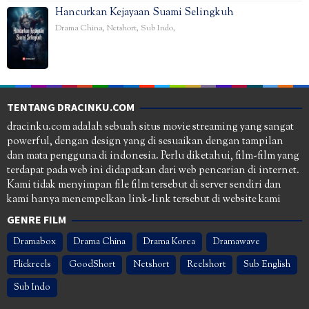
Hancurkan Kejayaan Suami Selingkuh
Drama China
,
Netshort
,
Sub Indo
,
TENTANG DRACINKU.COM
dracinku.com adalah sebuah situs movie streaming yang sangat
powerful, dengan design yang di sesuaikan dengan tampilan
dan mata pengguna di indonesia. Perlu diketahui, film-film yang
terdapat pada web ini didapatkan dari web pencarian di internet.
Kami tidak menyimpan file film tersebut di server sendiri dan
kami hanya menempelkan link-link tersebut di website kami
GENRE FILM
Dramabox
Drama China
Drama Korea
Dramawave
Flickreels
GoodShort
Netshort
Reelshort
Sub English
Sub Indo