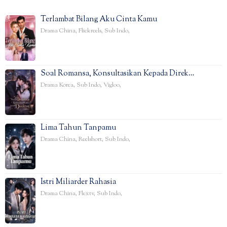
Terlambat Bilang Aku Cinta Kamu
Drama China
,
Flickreels
,
Sub Indo
,
Soal Romansa, Konsultasikan Kepada Direk…
Drama Korea
,
Sub Indo
,
Vigloo
,
Lima Tahun Tanpamu
Drama China
,
Reelshort
,
Sub Indo
,
Istri Miliarder Rahasia
Drama China
,
Flextv
,
Sub Indo
,