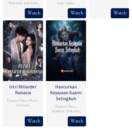
Flickreels
,
Sub Indo
Indo
,
Vigloo
Watch
Watch
Watch
Istri Miliarder
Hancurkan
Rahasia
Kejayaan Suami
Selingkuh
Drama China
,
Flextv
,
Sub Indo
Drama China
,
Netshort
,
Sub Indo
Watch
Watch