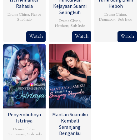
Rahasia
Kejayaan Suami
Heboh
Selingkuh
Drama China
,
Flextv
,
Drama China
,
Sub Indo
Dramabox
,
Sub Indo
Drama China
,
Netshort
,
Sub Indo
Watch
Watch
Watch
Penyembuhnya
Mantan Suamiku
Istrinya
Kembali
Seranjang
Drama China
,
Denganku
Dramawave
,
Sub Indo