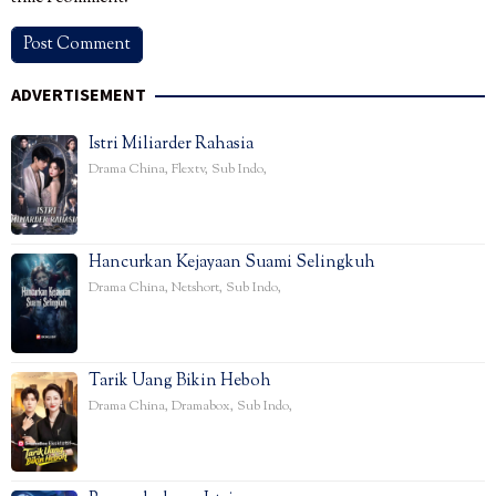
ADVERTISEMENT
Istri Miliarder Rahasia
Drama China
,
Flextv
,
Sub Indo
,
Hancurkan Kejayaan Suami Selingkuh
Drama China
,
Netshort
,
Sub Indo
,
Tarik Uang Bikin Heboh
Drama China
,
Dramabox
,
Sub Indo
,