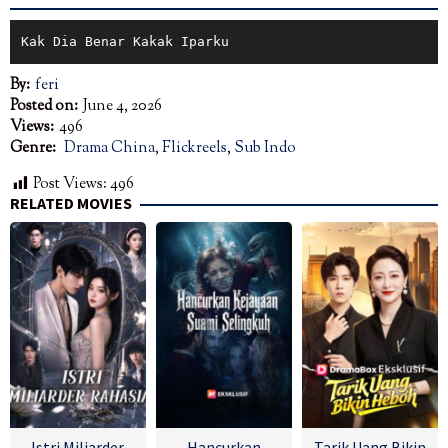
Kak Dia Benar Kakak Iparku
By:
feri
Posted on:
June 4, 2026
Views:
496
Genre:
Drama China
,
Flickreels
,
Sub Indo
Post Views:
496
RELATED MOVIES
Istri Miliarder
Hancurkan
Tarik Uang Bikin