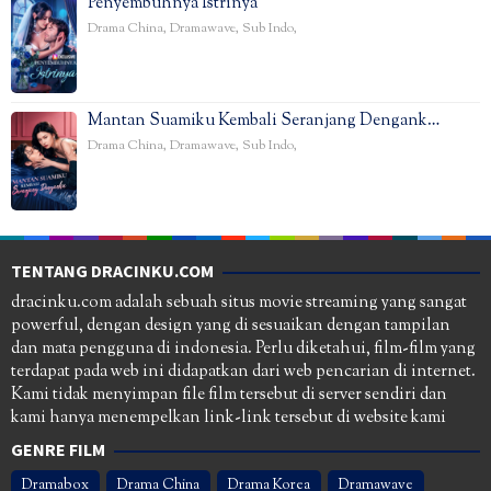
Penyembuhnya Istrinya
Drama China
,
Dramawave
,
Sub Indo
,
Mantan Suamiku Kembali Seranjang Dengank…
Drama China
,
Dramawave
,
Sub Indo
,
TENTANG DRACINKU.COM
dracinku.com adalah sebuah situs movie streaming yang sangat
powerful, dengan design yang di sesuaikan dengan tampilan
dan mata pengguna di indonesia. Perlu diketahui, film-film yang
terdapat pada web ini didapatkan dari web pencarian di internet.
Kami tidak menyimpan file film tersebut di server sendiri dan
kami hanya menempelkan link-link tersebut di website kami
GENRE FILM
Dramabox
Drama China
Drama Korea
Dramawave