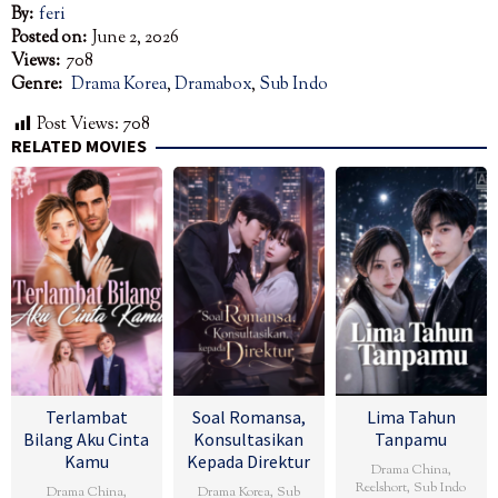
By:
feri
Posted on:
June 2, 2026
Views:
708
Genre:
Drama Korea
,
Dramabox
,
Sub Indo
Post Views:
708
RELATED MOVIES
Terlambat
Soal Romansa,
Lima Tahun
Bilang Aku Cinta
Konsultasikan
Tanpamu
Kamu
Kepada Direktur
Drama China
,
Reelshort
,
Sub Indo
Drama China
,
Drama Korea
,
Sub