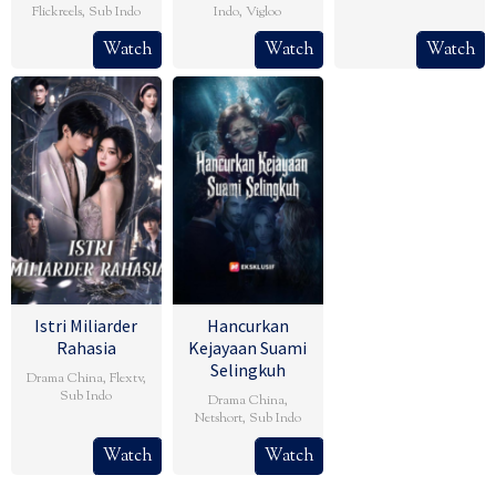
Flickreels
,
Sub Indo
Indo
,
Vigloo
Watch
Watch
Watch
Istri Miliarder
Hancurkan
Rahasia
Kejayaan Suami
Selingkuh
Drama China
,
Flextv
,
Sub Indo
Drama China
,
Netshort
,
Sub Indo
Watch
Watch