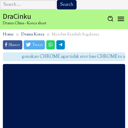
Search
for:
Skip
DraCinku
to
Drama China - Korea short
content
Home
Drama Korea
Merebut Kembali Segalanya
Sharer
Tweet
gunakan CHROME agar tidak eror (use CHROME to avoid