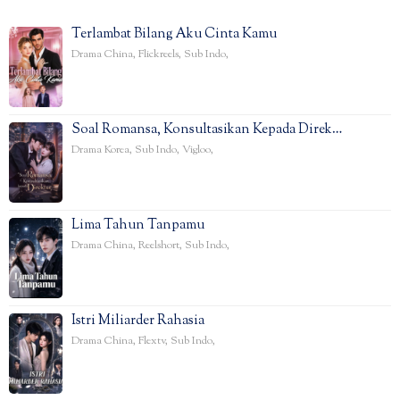
Terlambat Bilang Aku Cinta Kamu
Drama China
,
Flickreels
,
Sub Indo
,
Soal Romansa, Konsultasikan Kepada Direk…
Drama Korea
,
Sub Indo
,
Vigloo
,
Lima Tahun Tanpamu
Drama China
,
Reelshort
,
Sub Indo
,
Istri Miliarder Rahasia
Drama China
,
Flextv
,
Sub Indo
,