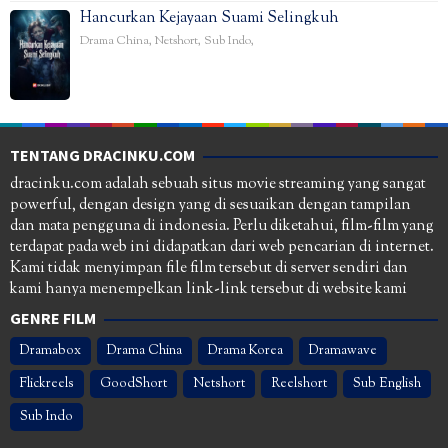
Hancurkan Kejayaan Suami Selingkuh
Drama China
,
Netshort
,
Sub Indo
,
TENTANG DRACINKU.COM
dracinku.com adalah sebuah situs movie streaming yang sangat
powerful, dengan design yang di sesuaikan dengan tampilan
dan mata pengguna di indonesia. Perlu diketahui, film-film yang
terdapat pada web ini didapatkan dari web pencarian di internet.
Kami tidak menyimpan file film tersebut di server sendiri dan
kami hanya menempelkan link-link tersebut di website kami
GENRE FILM
Dramabox
Drama China
Drama Korea
Dramawave
Flickreels
GoodShort
Netshort
Reelshort
Sub English
Sub Indo