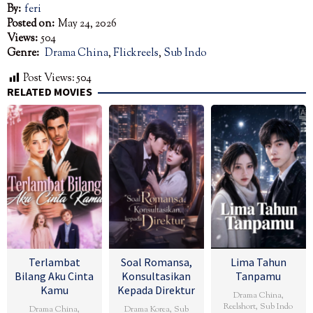
By:
feri
Posted on:
May 24, 2026
Views:
504
Genre:
Drama China
,
Flickreels
,
Sub Indo
Post Views:
504
RELATED MOVIES
Terlambat
Soal Romansa,
Lima Tahun
Bilang Aku Cinta
Konsultasikan
Tanpamu
Kamu
Kepada Direktur
Drama China
,
Reelshort
,
Sub Indo
Drama China
,
Drama Korea
,
Sub