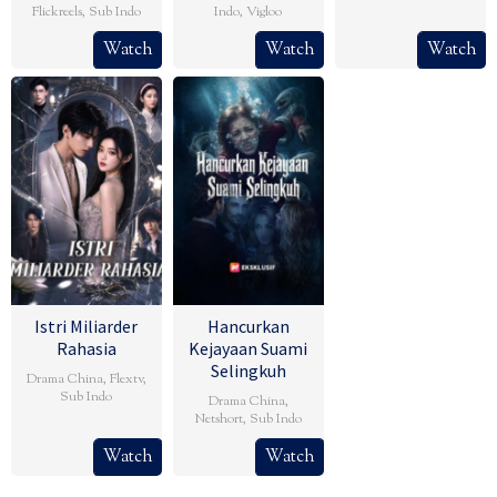
Flickreels
,
Sub Indo
Indo
,
Vigloo
Watch
Watch
Watch
Istri Miliarder
Hancurkan
Rahasia
Kejayaan Suami
Selingkuh
Drama China
,
Flextv
,
Sub Indo
Drama China
,
Netshort
,
Sub Indo
Watch
Watch