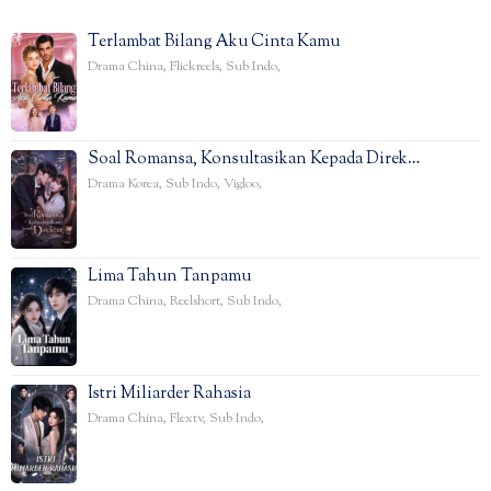
Terlambat Bilang Aku Cinta Kamu
Drama China
,
Flickreels
,
Sub Indo
,
Soal Romansa, Konsultasikan Kepada Direk…
Drama Korea
,
Sub Indo
,
Vigloo
,
Lima Tahun Tanpamu
Drama China
,
Reelshort
,
Sub Indo
,
Istri Miliarder Rahasia
Drama China
,
Flextv
,
Sub Indo
,