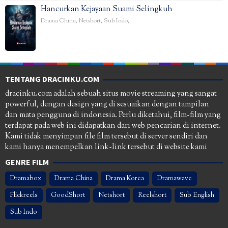
Hancurkan Kejayaan Suami Selingkuh
Drama China
,
Netshort
,
Sub Indo
,
TENTANG DRACINKU.COM
dracinku.com adalah sebuah situs movie streaming yang sangat
powerful, dengan design yang di sesuaikan dengan tampilan
dan mata pengguna di indonesia. Perlu diketahui, film-film yang
terdapat pada web ini didapatkan dari web pencarian di internet.
Kami tidak menyimpan file film tersebut di server sendiri dan
kami hanya menempelkan link-link tersebut di website kami
GENRE FILM
Dramabox
Drama China
Drama Korea
Dramawave
Flickreels
GoodShort
Netshort
Reelshort
Sub English
Sub Indo