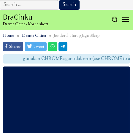
Search
for:
Skip
DraCinku
to
Drama China - Korea short
content
Home
Drama China
Jenderal Harap Jaga Sikap
Sharer
Tweet
gunakan CHROME agar tidak eror (use CHROME to avoid