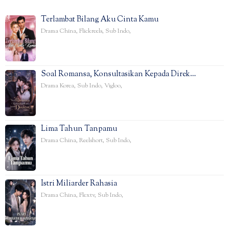
Terlambat Bilang Aku Cinta Kamu
Drama China
,
Flickreels
,
Sub Indo
,
Soal Romansa, Konsultasikan Kepada Direk…
Drama Korea
,
Sub Indo
,
Vigloo
,
Lima Tahun Tanpamu
Drama China
,
Reelshort
,
Sub Indo
,
Istri Miliarder Rahasia
Drama China
,
Flextv
,
Sub Indo
,