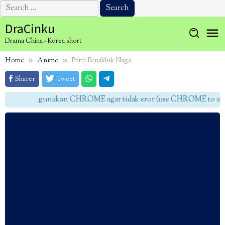
Search
for:
Skip
DraCinku
to
Drama China - Korea short
content
Home
Anime
Putri Penakluk Naga
Sharer
Tweet
gunakan CHROME agar tidak eror (use CHROME to avoid