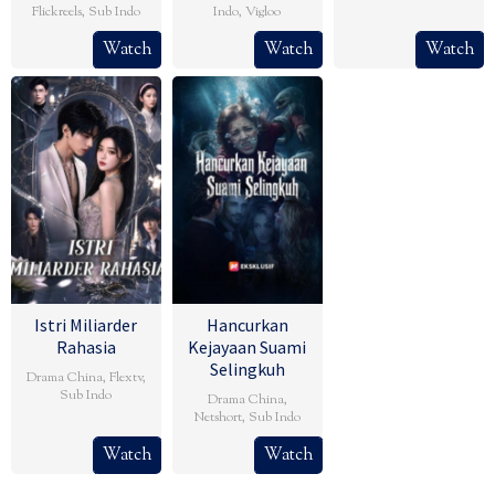
Flickreels
,
Sub Indo
Indo
,
Vigloo
Watch
Watch
Watch
Istri Miliarder
Hancurkan
Rahasia
Kejayaan Suami
Selingkuh
Drama China
,
Flextv
,
Sub Indo
Drama China
,
Netshort
,
Sub Indo
Watch
Watch