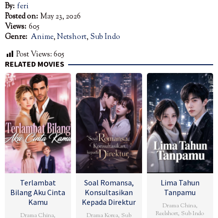
By:
feri
Posted on:
May 23, 2026
Views:
605
Genre:
Anime
,
Netshort
,
Sub Indo
Post Views:
605
RELATED MOVIES
Terlambat
Soal Romansa,
Lima Tahun
Bilang Aku Cinta
Konsultasikan
Tanpamu
Kamu
Kepada Direktur
Drama China
,
Reelshort
,
Sub Indo
Drama China
,
Drama Korea
,
Sub