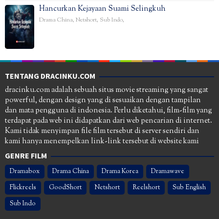
Hancurkan Kejayaan Suami Selingkuh
Drama China
,
Netshort
,
Sub Indo
,
TENTANG DRACINKU.COM
dracinku.com adalah sebuah situs movie streaming yang sangat
powerful, dengan design yang di sesuaikan dengan tampilan
dan mata pengguna di indonesia. Perlu diketahui, film-film yang
terdapat pada web ini didapatkan dari web pencarian di internet.
Kami tidak menyimpan file film tersebut di server sendiri dan
kami hanya menempelkan link-link tersebut di website kami
GENRE FILM
Dramabox
Drama China
Drama Korea
Dramawave
Flickreels
GoodShort
Netshort
Reelshort
Sub English
Sub Indo