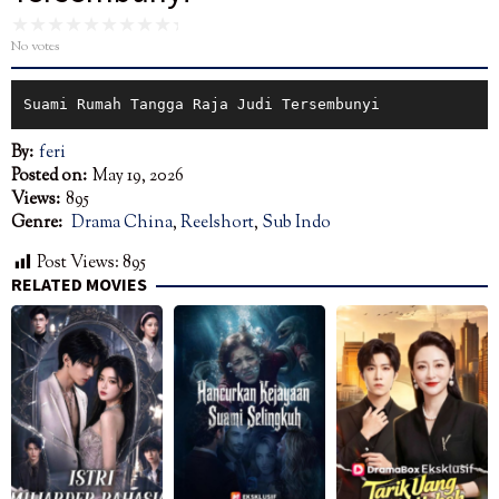
No votes
Suami Rumah Tangga Raja Judi Tersembunyi
By:
feri
Posted on:
May 19, 2026
Views:
895
Genre:
Drama China
,
Reelshort
,
Sub Indo
Post Views:
895
RELATED MOVIES