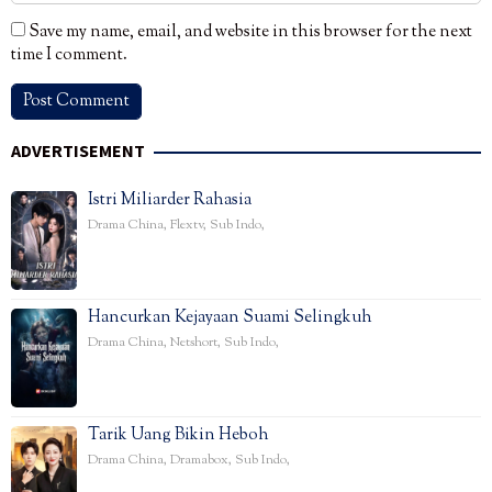
Save my name, email, and website in this browser for the next
time I comment.
ADVERTISEMENT
Istri Miliarder Rahasia
Drama China
,
Flextv
,
Sub Indo
,
Hancurkan Kejayaan Suami Selingkuh
Drama China
,
Netshort
,
Sub Indo
,
Tarik Uang Bikin Heboh
Drama China
,
Dramabox
,
Sub Indo
,