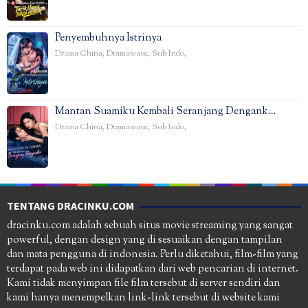
Penyembuhnya Istrinya
Drama China
,
Dramawave
,
Sub Indo
,
Mantan Suamiku Kembali Seranjang Dengank…
Drama China
,
Dramawave
,
Sub Indo
,
TENTANG DRACINKU.COM
dracinku.com adalah sebuah situs movie streaming yang sangat
powerful, dengan design yang di sesuaikan dengan tampilan
dan mata pengguna di indonesia. Perlu diketahui, film-film yang
terdapat pada web ini didapatkan dari web pencarian di internet.
Kami tidak menyimpan file film tersebut di server sendiri dan
kami hanya menempelkan link-link tersebut di website kami