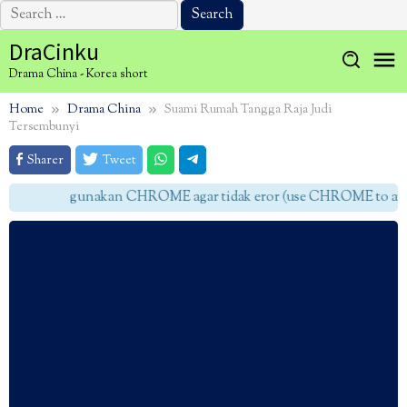
Search
for:
Skip
DraCinku
to
Drama China - Korea short
content
Home
Drama China
Suami Rumah Tangga Raja Judi
Tersembunyi
Sharer
Tweet
gunakan CHROME agar tidak eror (use CHROME to avoid