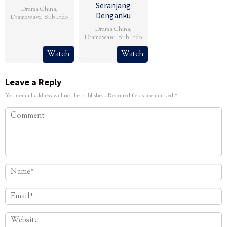
Seranjang
Drama China
,
Denganku
Dramawave
,
Sub Indo
Drama China
,
Dramawave
,
Sub Indo
Watch
Watch
Leave a Reply
Your email address will not be published.
Required fields are marked
*