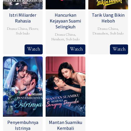
Istri Miliarder
Hancurkan
Tarik Uang Bikin
Rahasia
Kejayaan Suami
Heboh
Selingkuh
Drama China
,
Flextv
,
Drama China
,
Sub Indo
Dramabox
,
Sub Indo
Drama China
,
Netshort
,
Sub Indo
Watch
Watch
Watch
Penyembuhnya
Mantan Suamiku
Istrinya
Kembali