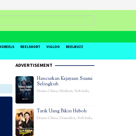
BOREELS
REELSHORT
VIGLOO
REELBUZZ
ADVERTISEMENT
Hancurkan Kejayaan Suami
Selingkuh
Drama China
,
Netshort
,
Sub Indo
,
Tarik Uang Bikin Heboh
Drama China
,
Dramabox
,
Sub Indo
,