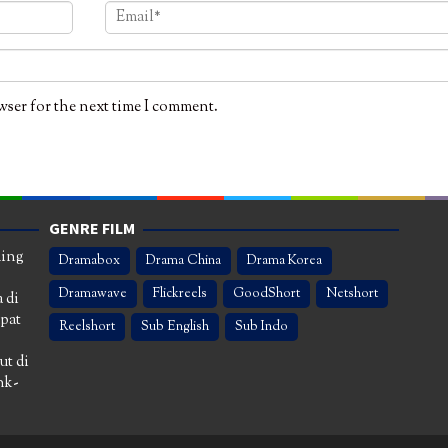
wser for the next time I comment.
GENRE FILM
ming
Dramabox
Drama China
Drama Korea
Dramawave
Flickreels
GoodShort
Netshort
 di
apat
Reelshort
Sub English
Sub Indo
ut di
nk-