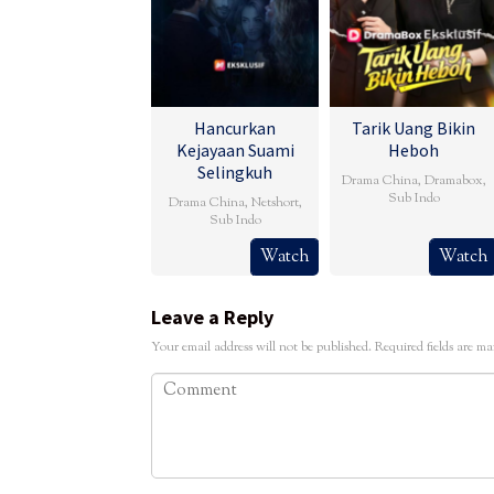
Hancurkan
Tarik Uang Bikin
Kejayaan Suami
Heboh
Selingkuh
Drama China
,
Dramabox
,
Sub Indo
Drama China
,
Netshort
,
Sub Indo
Watch
Watch
Leave a Reply
Your email address will not be published.
Required fields are m