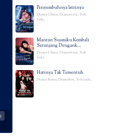
Penyembuhnya Istrinya
Drama China
,
Dramawave
,
Sub
Indo
,
Mantan Suamiku Kembali
Seranjang Dengank…
Drama China
,
Dramawave
,
Sub
Indo
,
Hatinya Tak Tersentuh
Drama Korea
,
Dramabox
,
Sub Indo
,
3