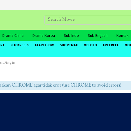
Drama China
Drama Korea
Sub Indo
Sub English
Kontak
ORT
FLICKREELS
FLAREFLOW
SHORTMAX
MELOLO
FREEREEL
MO
s Dingin
an CHROME agar tidak eror (use CHROME to avoid errors)