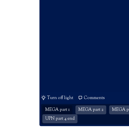
Turn off light
Comments
MEGA part 1
MEGA part 2
MEGA pa
UPN part 4 end