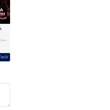
k
h
abox
,
atch