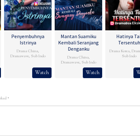
Penyembuhnya
Mantan Suamiku
Hatinya Ta
Istrinya
Kembali Seranjang
Tersentu
Denganku
Drama China
,
Drama Korea
,
Dram
Dramawave
,
Sub Indo
Sub Indo
Drama China
,
Dramawave
,
Sub Indo
Watch
Watch
W
arked
*