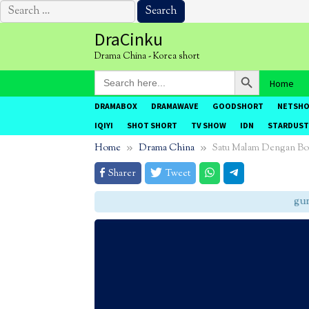
Search
for:
Skip
DraCinku
to
Drama China - Korea short
content
Search Button
Search
Home
for:
DRAMABOX
DRAMAWAVE
GOODSHORT
NETSH
IQIYI
SHOT SHORT
TV SHOW
IDN
STARDUST
Home
Drama China
Satu Malam Dengan Bo
Sharer
Tweet
gunak