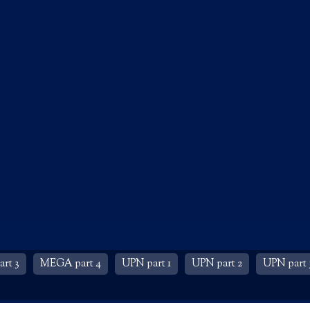
rt 3
MEGA part 4
UPN part 1
UPN part 2
UPN part 