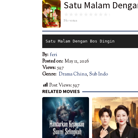
Satu Malam Dengan
No votes
Satu Malam Dengan Bos Dingin
By:
feri
Posted on:
May 11, 2026
Views:
597
Genre:
Drama China
,
Sub Indo
Post Views:
597
RELATED MOVIES