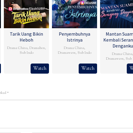
Tarik Uang Bikin
Penyembuhnya
Mantan Suam
Heboh
Istrinya
Kembali Seran
Denganku
Drama China
,
Dramabox
,
Drama China
,
Sub Indo
Dramawave
,
Sub Indo
Drama China
Dramawave
,
Sub 
Watch
Watch
W
arked
*