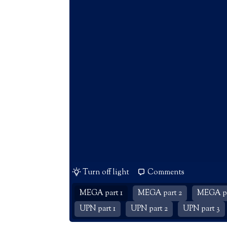
Turn off light
Comments
MEGA part 1
MEGA part 2
MEGA pa
UPN part 1
UPN part 2
UPN part 3