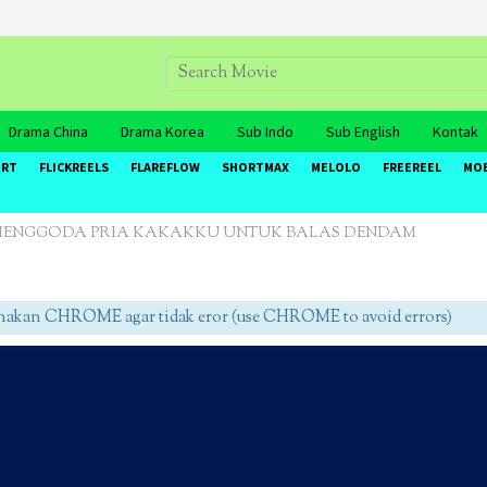
Drama China
Drama Korea
Sub Indo
Sub English
Kontak
ORT
FLICKREELS
FLAREFLOW
SHORTMAX
MELOLO
FREEREEL
MO
| MENGGODA PRIA KAKAKKU UNTUK BALAS DENDAM
an CHROME agar tidak eror (use CHROME to avoid errors)