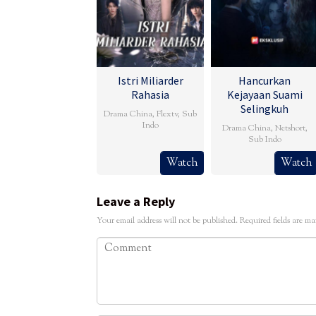
Istri Miliarder
Hancurkan
Rahasia
Kejayaan Suami
Selingkuh
Drama China
,
Flextv
,
Sub
Indo
Drama China
,
Netshort
,
Sub Indo
Watch
Watch
Leave a Reply
Your email address will not be published.
Required fields are m