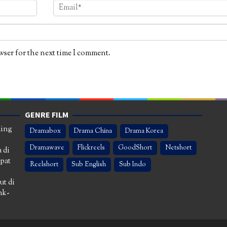
wser for the next time I comment.
GENRE FILM
ming
Dramabox
Drama China
Drama Korea
Dramawave
Flickreels
GoodShort
Netshort
 di
apat
Reelshort
Sub English
Sub Indo
ut di
nk-