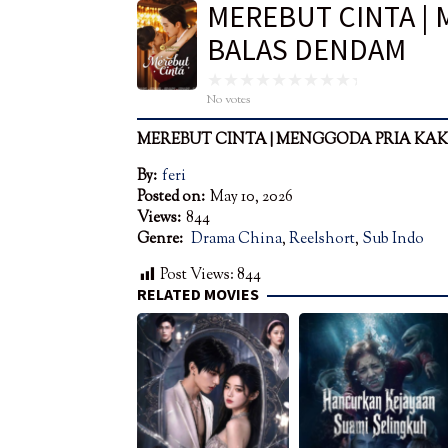
MEREBUT CINTA |
BALAS DENDAM
No votes
MEREBUT CINTA
|
MENGGODA PRIA KA
By:
feri
Posted on:
May 10, 2026
Views:
844
Genre:
Drama China
,
Reelshort
,
Sub Indo
Post Views:
844
RELATED MOVIES