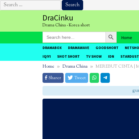
Search
for:
Skip
DraCinku
to
Drama China - Korea short
content
Search Button
Search
Home
for:
DRAMABOX
DRAMAWAVE
GOODSHORT
NETSH
IQIYI
SHOT SHORT
TV SHOW
IDN
STARDUST
Home
Drama China
MEREBUT CINTA 
Sharer
Tweet
gunak