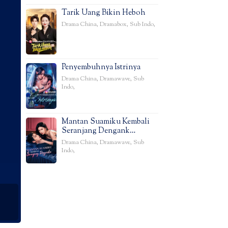
Tarik Uang Bikin Heboh
Drama China
,
Dramabox
,
Sub Indo
,
Penyembuhnya Istrinya
Drama China
,
Dramawave
,
Sub
Indo
,
Mantan Suamiku Kembali
Seranjang Dengank…
Drama China
,
Dramawave
,
Sub
Indo
,