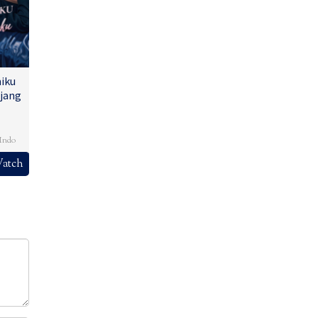
iku
jang
,
Indo
atch