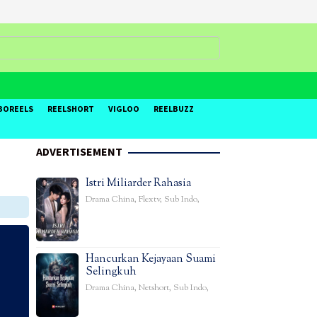
BOREELS
REELSHORT
VIGLOO
REELBUZZ
ADVERTISEMENT
Istri Miliarder Rahasia
Drama China
,
Flextv
,
Sub Indo
,
Hancurkan Kejayaan Suami
Selingkuh
Drama China
,
Netshort
,
Sub Indo
,