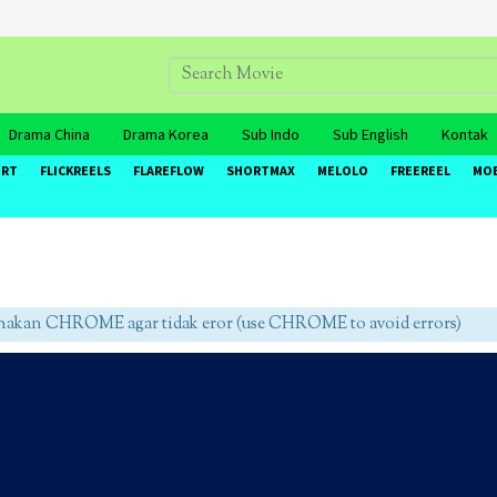
Drama China
Drama Korea
Sub Indo
Sub English
Kontak
ORT
FLICKREELS
FLAREFLOW
SHORTMAX
MELOLO
FREEREEL
MO
an CHROME agar tidak eror (use CHROME to avoid errors)