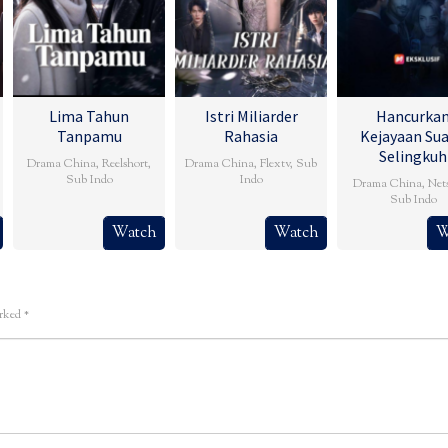
Lima Tahun
Istri Miliarder
Hancurka
Tanpamu
Rahasia
Kejayaan Su
Selingkuh
Drama China
,
Reelshort
,
Drama China
,
Flextv
,
Sub
Sub Indo
Indo
Drama China
,
Net
Sub Indo
Watch
Watch
W
arked
*