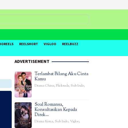
BOREELS
REELSHORT
VIGLOO
REELBUZZ
ADVERTISEMENT
Terlambat Bilang Aku Cinta
Kamu
Drama China
,
Flickreels
,
Sub Indo
,
Soal Romansa,
Konsultasikan Kepada
Direk…
Drama Korea
,
Sub Indo
,
Vigloo
,