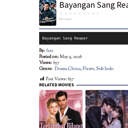
Bayangan Sang Re
No votes
Bayangan Sang Reaper
By:
feri
Posted on:
May 9, 2026
Views:
657
Genre:
Drama China
,
Flextv
,
Sub Indo
Post Views:
657
RELATED MOVIES