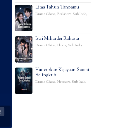
Lima Tahun Tanpamu
Drama China
,
Reelshort
,
Sub Indo
,
Istri Miliarder Rahasia
Drama China
,
Flextv
,
Sub Indo
,
Hancurkan Kejayaan Suami
Selingkuh
Drama China
,
Netshort
,
Sub Indo
,
3