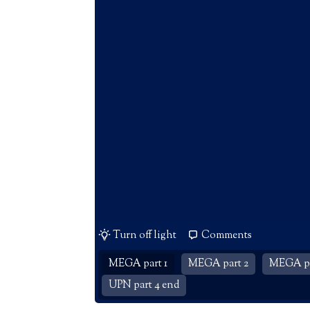
Turn off light
Comments
MEGA part 1
MEGA part 2
MEGA pa
UPN part 4 end