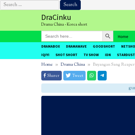
Search
for:
Skip
DraCinku
to
Drama China - Korea short
content
Search Button
Search
Home
for:
DRAMABOX
DRAMAWAVE
GOODSHORT
NETSH
IQIYI
SHOT SHORT
TV SHOW
IDN
STARDUST
Home
Drama China
Bayangan Sang Reaper
Sharer
Tweet
gunak