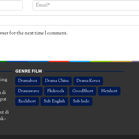
wser for the next time I comment.
GENRE FILM
ming
Dramabox
Drama China
Drama Korea
Dramawave
Flickreels
GoodShort
Netshort
 di
apat
Reelshort
Sub English
Sub Indo
ut di
nk-