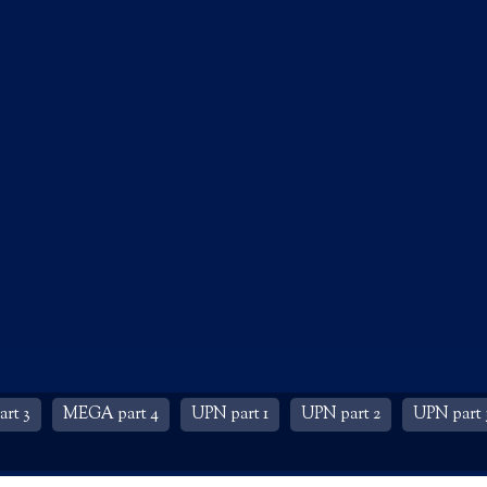
rt 3
MEGA part 4
UPN part 1
UPN part 2
UPN part 