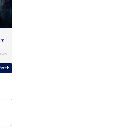
n
ami
short
,
atch