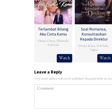
Terlambat Bilang
Soal Romansa,
Aku Cinta Kamu
Konsultasikan
Kepada Direktur
Drama China
,
Flickreels
,
Sub Indo
Drama Korea
,
Sub Indo
,
Vigloo
Watch
Watch
Leave a Reply
Your email address will not be published.
Required fields are m